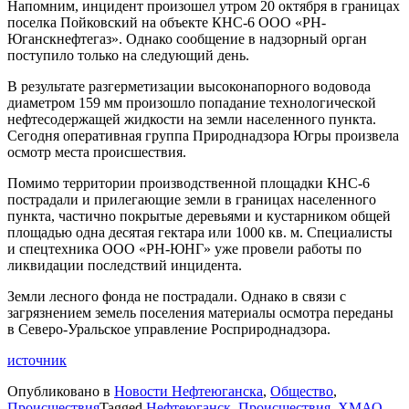
Напомним, инцидент произошел утром 20 октября в границах
поселка Пойковский на объекте КНС-6 ООО «РН-
Юганскнефтегаз». Однако сообщение в надзорный орган
поступило только на следующий день.
В результате разгерметизации высоконапорного водовода
диаметром 159 мм произошло попадание технологической
нефтесодержащей жидкости на земли населенного пункта.
Сегодня оперативная группа Природнадзора Югры произвела
осмотр места происшествия.
Помимо территории производственной площадки КНС-6
пострадали и прилегающие земли в границах населенного
пункта, частично покрытые деревьями и кустарником общей
площадью одна десятая гектара или 1000 кв. м. Специалисты
и спецтехника ООО «РН-ЮНГ» уже провели работы по
ликвидации последствий инцидента.
Земли лесного фонда не пострадали. Однако в связи с
загрязнением земель поселения материалы осмотра переданы
в Северо-Уральское управление Росприроднадзора.
источник
Опубликовано в
Новости Нефтеюганска
,
Общество
,
Происшествия
Tagged
Нефтеюганск
,
Происшествия
,
ХМАО
,