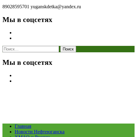
89028595701
yuganskdetka@yandex.ru
Мы в соцсетях
Найти:
Мы в соцсетях
Главная
Новости Нефтеюганска