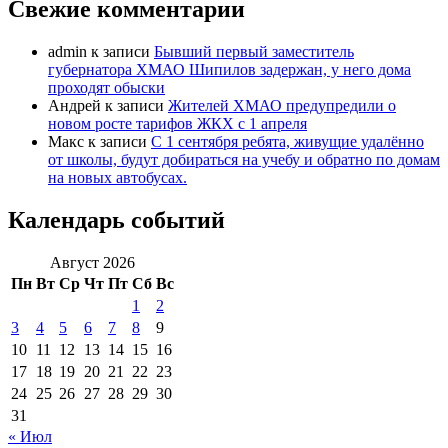
Свежие комментарии
admin
к записи
Бывший первый заместитель
губернатора ХМАО Шипилов задержан, у него дома
проходят обыски
Андрей
к записи
Жителей ХМАО предупредили о
новом росте тарифов ЖКХ с 1 апреля
Макс
к записи
С 1 сентября ребята, живущие удалённо
от школы, будут добираться на учебу и обратно по домам
на новых автобусах.
Календарь событий
Август 2026
Пн
Вт
Ср
Чт
Пт
Сб
Вс
1
2
3
4
5
6
7
8
9
10
11
12
13
14
15
16
17
18
19
20
21
22
23
24
25
26
27
28
29
30
31
« Июл