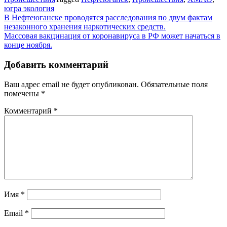
югра экология
Навигация
В Нефтеюганске проводятся расследования по двум фактам
незаконного хранения наркотических средств.
по
Массовая вакцинация от коронавируса в РФ может начаться в
записям
конце ноября.
Добавить комментарий
Ваш адрес email не будет опубликован.
Обязательные поля
помечены
*
Комментарий
*
Имя
*
Email
*