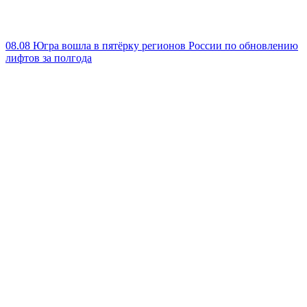
08.08
Югра вошла в пятёрку регионов России по обновлению
лифтов за полгода