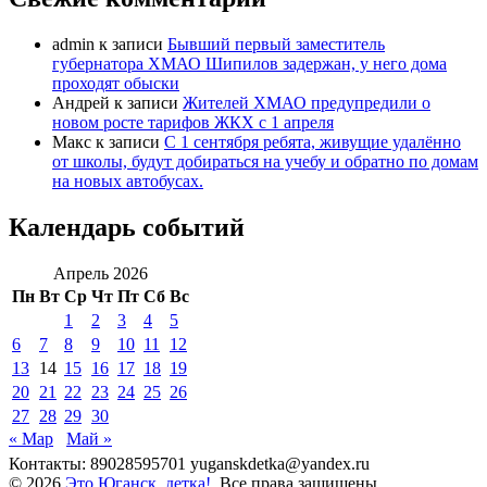
admin
к записи
Бывший первый заместитель
губернатора ХМАО Шипилов задержан, у него дома
проходят обыски
Андрей
к записи
Жителей ХМАО предупредили о
новом росте тарифов ЖКХ с 1 апреля
Макс
к записи
С 1 сентября ребята, живущие удалённо
от школы, будут добираться на учебу и обратно по домам
на новых автобусах.
Календарь событий
Апрель 2026
Пн
Вт
Ср
Чт
Пт
Сб
Вс
1
2
3
4
5
6
7
8
9
10
11
12
13
14
15
16
17
18
19
20
21
22
23
24
25
26
27
28
29
30
« Мар
Май »
Контакты: 89028595701 yuganskdetka@yandex.ru
© 2026
Это Юганск, детка!
. Все права защищены.