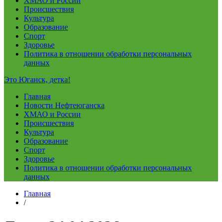
ХМАО и России
Происшествия
Культура
Образование
Спорт
Здоровье
Политика в отношении обработки персональных
данных
Это Юганск, детка!
Главная
Новости Нефтеюганска
ХМАО и России
Происшествия
Культура
Образование
Спорт
Здоровье
Политика в отношении обработки персональных
данных
Главная
/