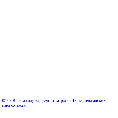
05.08
В этом году капремонт затронет 48 нефтеюганских
многоэтажек