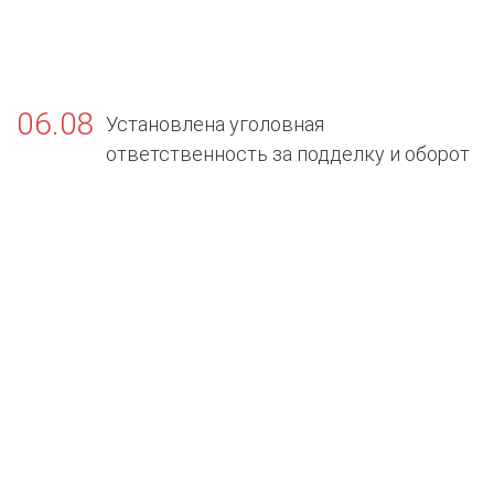
06.08
Установлена уголовная
ответственность за подделку и оборот
поддельных официальных документов об
отсутствии заболеваний, представляющих
опасность для окружающих.