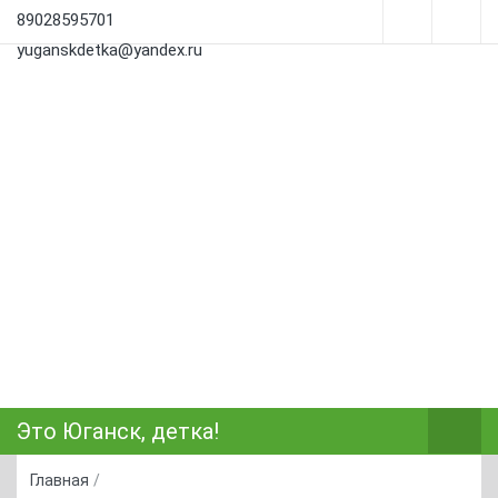
89028595701
yuganskdetka@yandex.ru
Это Юганск, детка!
Главная
/