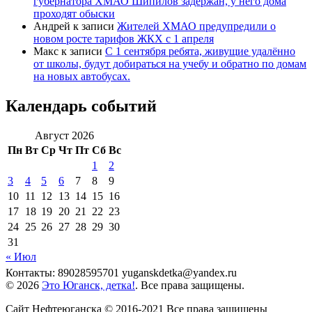
губернатора ХМАО Шипилов задержан, у него дома
проходят обыски
Андрей
к записи
Жителей ХМАО предупредили о
новом росте тарифов ЖКХ с 1 апреля
Макс
к записи
С 1 сентября ребята, живущие удалённо
от школы, будут добираться на учебу и обратно по домам
на новых автобусах.
Календарь событий
Август 2026
Пн
Вт
Ср
Чт
Пт
Сб
Вс
1
2
3
4
5
6
7
8
9
10
11
12
13
14
15
16
17
18
19
20
21
22
23
24
25
26
27
28
29
30
31
« Июл
Контакты: 89028595701 yuganskdetka@yandex.ru
© 2026
Это Юганск, детка!
. Все права защищены.
Сайт Нефтеюганска © 2016-2021 Все права защищены