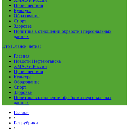
ХМАО и России
Происшествия
Культура
Образование
Спорт
Здоровье
Политика в отношении обработки персональных
данных
Это Юганск, детка!
Главная
Новости Нефтеюганска
ХМАО и России
Происшествия
Культура
Образование
Спорт
Здоровье
Политика в отношении обработки персональных
данных
Главная
/
Без рубрики
/