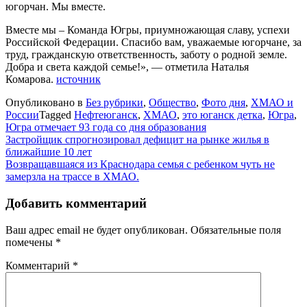
югорчан. Мы вместе.
Вместе мы – Команда Югры, приумножающая славу, успехи
Российской Федерации. Спасибо вам, уважаемые югорчане, за
труд, гражданскую ответственность, заботу о родной земле.
Добра и света каждой семье!», — отметила Наталья
Комарова.
источник
Опубликовано в
Без рубрики
,
Общество
,
Фото дня
,
ХМАО и
России
Tagged
Нефтеюганск
,
ХМАО
,
это юганск детка
,
Югра
,
Югра отмечает 93 года со дня образования
Навигация
Застройщик спрогнозировал дефицит на рынке жилья в
ближайшие 10 лет
по
Возвращавшаяся из Краснодара семья с ребенком чуть не
записям
замерзла на трассе в ХМАО.
Добавить комментарий
Ваш адрес email не будет опубликован.
Обязательные поля
помечены
*
Комментарий
*