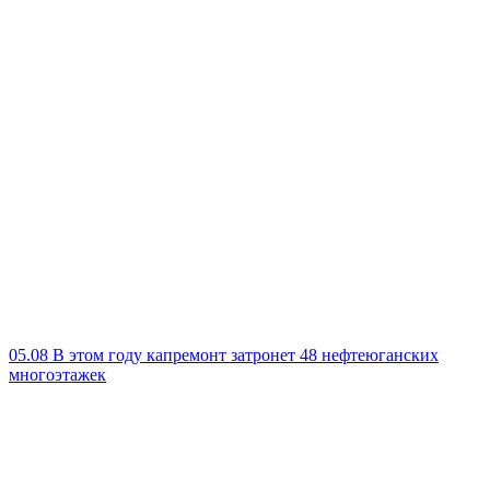
05.08
В этом году капремонт затронет 48 нефтеюганских
многоэтажек