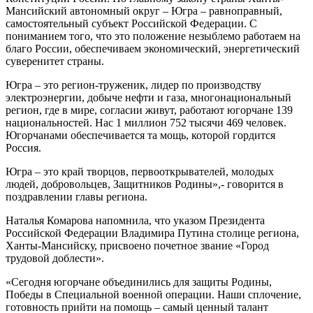
Мансийский автономный округ – Югра – равноправный,
самостоятельный субъект Российской Федерации. С
пониманием того, что это положение незыблемо работаем на
благо России, обеспечиваем экономический, энергетический
суверенитет страны.
Югра – это регион-труженик, лидер по производству
электроэнергии, добыче нефти и газа, многонациональный
регион, где в мире, согласии живут, работают югорчане 139
национальностей. Нас 1 миллион 752 тысячи 469 человек.
Югорчанами обеспечивается та мощь, которой гордится
Россия.
Югра – это край творцов, первооткрывателей, молодых
людей, добровольцев, Защитников Родины»,- говорится в
поздравлении главы региона.
Наталья Комарова напомнила, что указом Президента
Российской Федерации Владимира Путина столице региона,
Ханты-Мансийску, присвоено почетное звание «Город
трудовой доблести».
«Сегодня югорчане объединились для защиты Родины,
Победы в Специальной военной операции. Наши сплочение,
готовность прийти на помощь – самый ценный талант