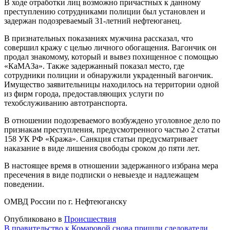
В ходе отработки лиц возможно причастных к данному
преступлению сотрудниками полиции был установлен и
задержан подозреваемый 31-летний нефтеюганец.
В признательных показаниях мужчина рассказал, что
совершил кражу с целью личного обогащения. Вагончик он
продал знакомому, который и вывез похищенное с помощью
«КаМАЗа». Также задержанный показал место, где
сотрудники полиции и обнаружили украденный вагончик.
Имущество заявительницы находилось на территории одной
из фирм города, предоставляющих услуги по
техобслуживанию автотранспорта.
В отношении подозреваемого возбуждено уголовное дело по
признакам преступления, предусмотренного частью 2 статьи
158 УК РФ «Кража». Санкция статьи предусматривает
наказание в виде лишения свободы сроком до пяти лет.
В настоящее время в отношении задержанного избрана мера
пресечения в виде подписки о невыезде и надлежащем
поведении.
ОМВД России по г. Нефтеюганску
Опубликовано в
Происшествия
В правительство к Комаровой снова пришли следователи