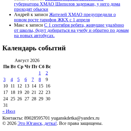
губернатора ХМАО Шипилов задержан, у него дома
проходят обыски
Андрей
к записи
Жителей ХМАО предупредили о
новом росте тарифов ЖКХ с 1 апреля
Макс
к записи
С 1 сентября ребята, живущие удалённо
от школы, будут добираться на учебу и обратно по домам
на новых автобусах.
Календарь событий
Август 2026
Пн
Вт
Ср
Чт
Пт
Сб
Вс
1
2
3
4
5
6
7
8
9
10
11
12
13
14
15
16
17
18
19
20
21
22
23
24
25
26
27
28
29
30
31
« Июл
Контакты: 89028595701 yuganskdetka@yandex.ru
© 2026
Это Юганск, детка!
. Все права защищены.