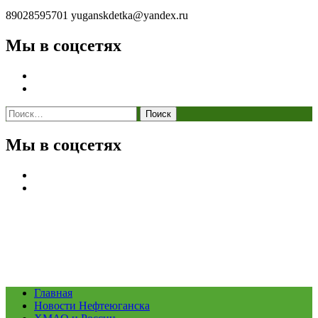
89028595701
yuganskdetka@yandex.ru
Мы в соцсетях
Найти:
Мы в соцсетях
Главная
Новости Нефтеюганска