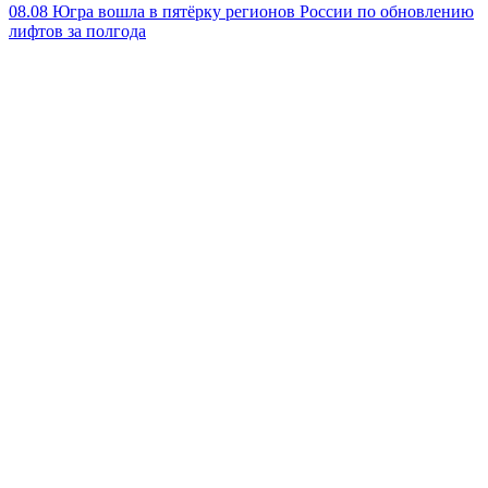
08.08
Югра вошла в пятёрку регионов России по обновлению
лифтов за полгода