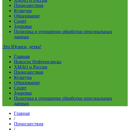
ХМАО и России
Происшествия
Культура
Образование
Спорт
Здоровье
Политика в отношении обработки персональных
данных
Это Юганск, детка!
Главная
Новости Нефтеюганска
ХМАО и России
Происшествия
Культура
Образование
Спорт
Здоровье
Политика в отношении обработки персональных
данных
Главная
/
Происшествия
/