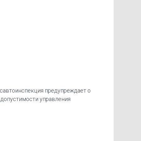
осавтоинспекция предупреждает о
едопустимости управления
ыми средствами в состоянии опьянения