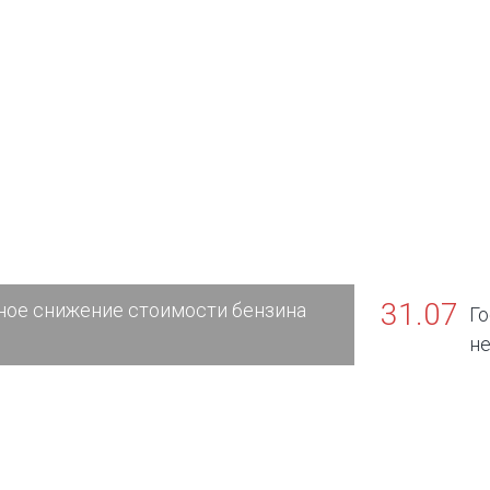
31.07
ное снижение стоимости бензина
Г
н
транспортн