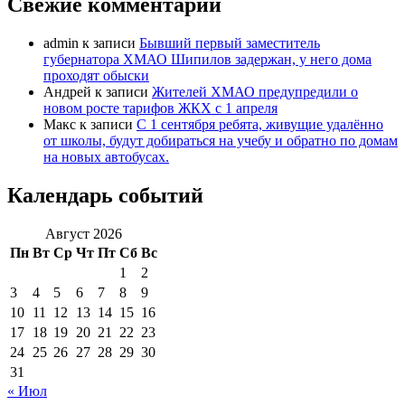
Свежие комментарии
admin
к записи
Бывший первый заместитель
губернатора ХМАО Шипилов задержан, у него дома
проходят обыски
Андрей
к записи
Жителей ХМАО предупредили о
новом росте тарифов ЖКХ с 1 апреля
Макс
к записи
С 1 сентября ребята, живущие удалённо
от школы, будут добираться на учебу и обратно по домам
на новых автобусах.
Календарь событий
Август 2026
Пн
Вт
Ср
Чт
Пт
Сб
Вс
1
2
3
4
5
6
7
8
9
10
11
12
13
14
15
16
17
18
19
20
21
22
23
24
25
26
27
28
29
30
31
« Июл