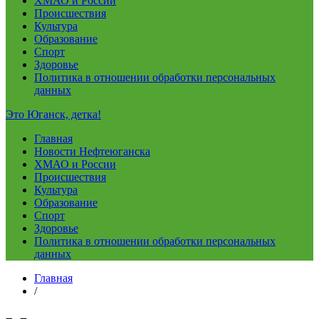
ХМАО и России
Происшествия
Культура
Образование
Спорт
Здоровье
Политика в отношении обработки персональных
данных
Это Юганск, детка!
Главная
Новости Нефтеюганска
ХМАО и России
Происшествия
Культура
Образование
Спорт
Здоровье
Политика в отношении обработки персональных
данных
Главная
/