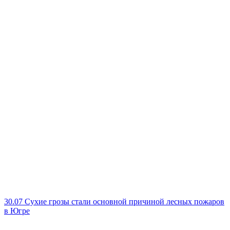
30.07
Сухие грозы стали основной причиной лесных пожаров
в Югре