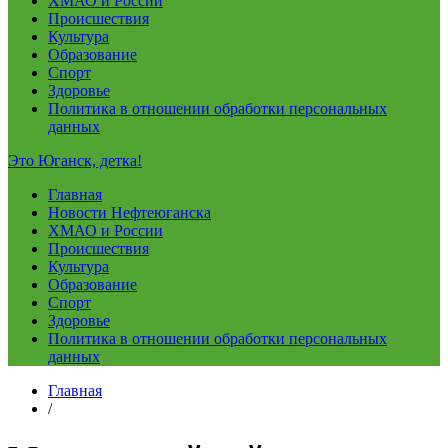
ХМАО и России
Происшествия
Культура
Образование
Спорт
Здоровье
Политика в отношении обработки персональных
данных
Это Юганск, детка!
Главная
Новости Нефтеюганска
ХМАО и России
Происшествия
Культура
Образование
Спорт
Здоровье
Политика в отношении обработки персональных
данных
Главная
/