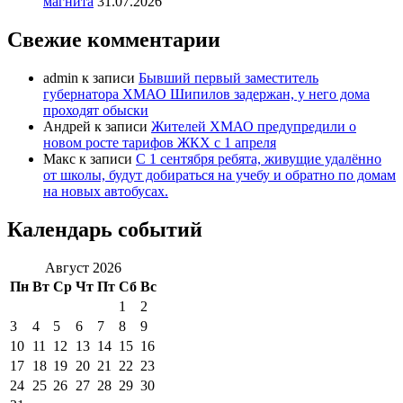
магнита
31.07.2026
Свежие комментарии
admin
к записи
Бывший первый заместитель
губернатора ХМАО Шипилов задержан, у него дома
проходят обыски
Андрей
к записи
Жителей ХМАО предупредили о
новом росте тарифов ЖКХ с 1 апреля
Макс
к записи
С 1 сентября ребята, живущие удалённо
от школы, будут добираться на учебу и обратно по домам
на новых автобусах.
Календарь событий
Август 2026
Пн
Вт
Ср
Чт
Пт
Сб
Вс
1
2
3
4
5
6
7
8
9
10
11
12
13
14
15
16
17
18
19
20
21
22
23
24
25
26
27
28
29
30