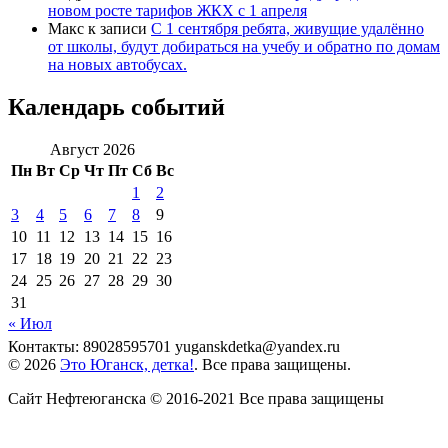
новом росте тарифов ЖКХ с 1 апреля
Макс
к записи
С 1 сентября ребята, живущие удалённо
от школы, будут добираться на учебу и обратно по домам
на новых автобусах.
Календарь событий
Август 2026
Пн
Вт
Ср
Чт
Пт
Сб
Вс
1
2
3
4
5
6
7
8
9
10
11
12
13
14
15
16
17
18
19
20
21
22
23
24
25
26
27
28
29
30
31
« Июл
Контакты: 89028595701 yuganskdetka@yandex.ru
© 2026
Это Юганск, детка!
. Все права защищены.
Сайт Нефтеюганска © 2016-2021 Все права защищены