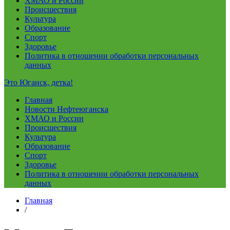
ХМАО и России
Происшествия
Культура
Образование
Спорт
Здоровье
Политика в отношении обработки персональных
данных
Это Юганск, детка!
Главная
Новости Нефтеюганска
ХМАО и России
Происшествия
Культура
Образование
Спорт
Здоровье
Политика в отношении обработки персональных
данных
Главная
/