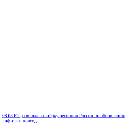
08.08
Югра вошла в пятёрку регионов России по обновлению
лифтов за полгода