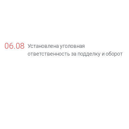
06.08
Установлена уголовная
ответственность за подделку и оборот
поддельных официальных документов об
отсутствии заболеваний, представляющих
опасность для окружающих.