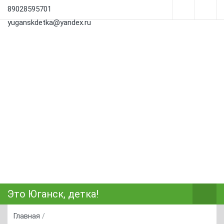
89028595701
yuganskdetka@yandex.ru
Это Юганск, детка!
Главная
/