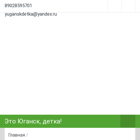
89028595701
yuganskdetka@yandex.ru
Это Юганск, детка!
Главная
/