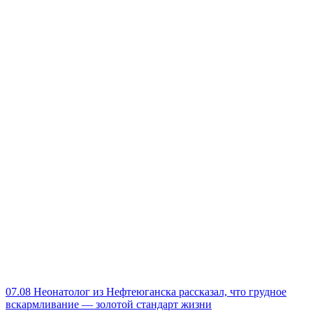
07.08
Неонатолог из Нефтеюганска рассказал, что грудное
вскармливание — золотой стандарт жизни