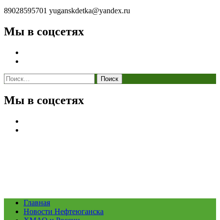
89028595701
yuganskdetka@yandex.ru
Мы в соцсетях
Найти:
Мы в соцсетях
Главная
Новости Нефтеюганска