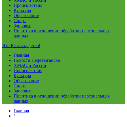
ХМАО и России
Происшествия
Культура
Образование
Спорт
Здоровье
Политика в отношении обработки персональных
данных
Это Юганск, детка!
Главная
Новости Нефтеюганска
ХМАО и России
Происшествия
Культура
Образование
Спорт
Здоровье
Политика в отношении обработки персональных
данных
Главная
/