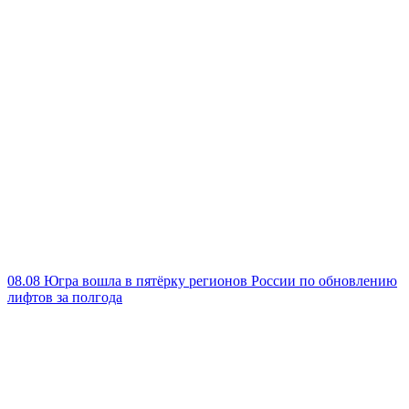
08.08
Югра вошла в пятёрку регионов России по обновлению
лифтов за полгода