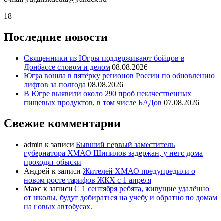
18+
Последние новости
Священники из Югры поддерживают бойцов в
Донбассе словом и делом
08.08.2026
Югра вошла в пятёрку регионов России по обновлению
лифтов за полгода
08.08.2026
В Югре выявили около 290 проб некачественных
пищевых продуктов, в том числе БАДов
07.08.2026
Свежие комментарии
admin
к записи
Бывший первый заместитель
губернатора ХМАО Шипилов задержан, у него дома
проходят обыски
Андрей
к записи
Жителей ХМАО предупредили о
новом росте тарифов ЖКХ с 1 апреля
Макс
к записи
С 1 сентября ребята, живущие удалённо
от школы, будут добираться на учебу и обратно по домам
на новых автобусах.