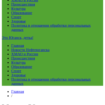
ХМАО и России
Происшествия
Культура
Образование
Спорт
Здоровье
Политика в отношении обработки персональных
данных
Это Юганск, детка!
Главная
Новости Нефтеюганска
ХМАО и России
Происшествия
Культура
Образование
Спорт
Здоровье
Политика в отношении обработки персональных
данных
Главная
/