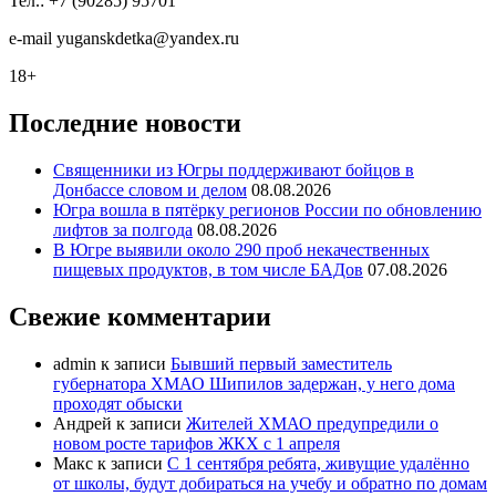
Тел.: +7 (90285) 95701
e-mail
y
uganskdetka@yandex.ru
18+
Последние новости
Священники из Югры поддерживают бойцов в
Донбассе словом и делом
08.08.2026
Югра вошла в пятёрку регионов России по обновлению
лифтов за полгода
08.08.2026
В Югре выявили около 290 проб некачественных
пищевых продуктов, в том числе БАДов
07.08.2026
Свежие комментарии
admin
к записи
Бывший первый заместитель
губернатора ХМАО Шипилов задержан, у него дома
проходят обыски
Андрей
к записи
Жителей ХМАО предупредили о
новом росте тарифов ЖКХ с 1 апреля
Макс
к записи
С 1 сентября ребята, живущие удалённо
от школы, будут добираться на учебу и обратно по домам