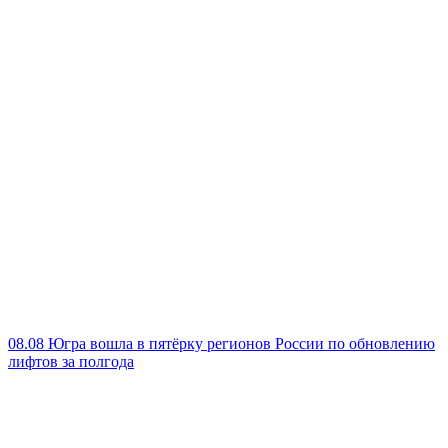
08.08
Югра вошла в пятёрку регионов России по обновлению
лифтов за полгода