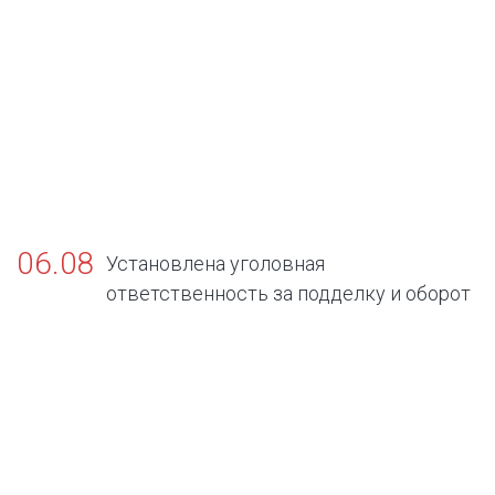
06.08
Установлена уголовная
ответственность за подделку и оборот
поддельных официальных документов об
отсутствии заболеваний, представляющих
опасность для окружающих.