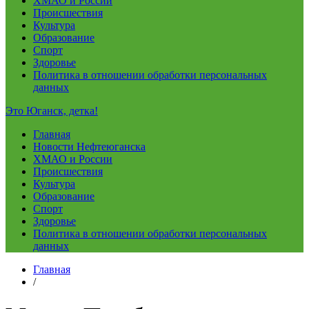
ХМАО и России
Происшествия
Культура
Образование
Спорт
Здоровье
Политика в отношении обработки персональных
данных
Это Юганск, детка!
Главная
Новости Нефтеюганска
ХМАО и России
Происшествия
Культура
Образование
Спорт
Здоровье
Политика в отношении обработки персональных
данных
Главная
/