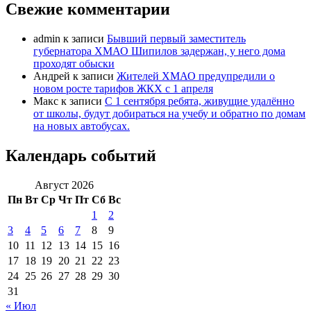
Свежие комментарии
admin
к записи
Бывший первый заместитель
губернатора ХМАО Шипилов задержан, у него дома
проходят обыски
Андрей
к записи
Жителей ХМАО предупредили о
новом росте тарифов ЖКХ с 1 апреля
Макс
к записи
С 1 сентября ребята, живущие удалённо
от школы, будут добираться на учебу и обратно по домам
на новых автобусах.
Календарь событий
Август 2026
Пн
Вт
Ср
Чт
Пт
Сб
Вс
1
2
3
4
5
6
7
8
9
10
11
12
13
14
15
16
17
18
19
20
21
22
23
24
25
26
27
28
29
30
31
« Июл