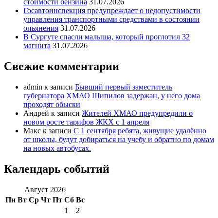
стоимости бензина
31.07.2026
Госавтоинспекция предупреждает о недопустимости
управления транспортными средствами в состоянии
опьянения
31.07.2026
В Сургуте спасли малыша, который проглотил 32
магнита
31.07.2026
Свежие комментарии
admin
к записи
Бывший первый заместитель
губернатора ХМАО Шипилов задержан, у него дома
проходят обыски
Андрей
к записи
Жителей ХМАО предупредили о
новом росте тарифов ЖКХ с 1 апреля
Макс
к записи
С 1 сентября ребята, живущие удалённо
от школы, будут добираться на учебу и обратно по домам
на новых автобусах.
Календарь событий
Август 2026
Пн
Вт
Ср
Чт
Пт
Сб
Вс
1
2