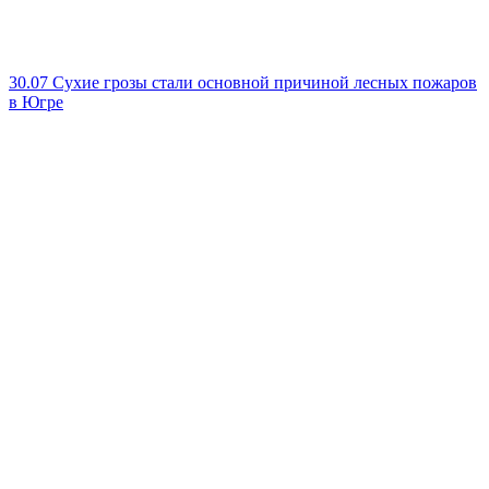
30.07
Сухие грозы стали основной причиной лесных пожаров
в Югре