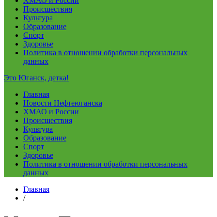
ХМАО и России
Происшествия
Культура
Образование
Спорт
Здоровье
Политика в отношении обработки персональных
данных
Это Юганск, детка!
Главная
Новости Нефтеюганска
ХМАО и России
Происшествия
Культура
Образование
Спорт
Здоровье
Политика в отношении обработки персональных
данных
Главная
/