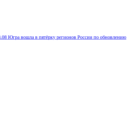
8.08
Югра вошла в пятёрку регионов России по обновлению