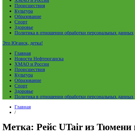
ХМАО и России
Происшествия
Культура
Образование
Спорт
Здоровье
Политика в отношении обработки персональных данных
Это Юганск, детка!
Главная
Новости Нефтеюганска
ХМАО и России
Происшествия
Культура
Образование
Спорт
Здоровье
Политика в отношении обработки персональных данных
Главная
/
Метка:
Рейс UTair из Тюмени