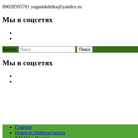
89028595701
yuganskdetka@yandex.ru
Мы в соцсетях
Найти:
Мы в соцсетях
Главная
Новости Нефтеюганска