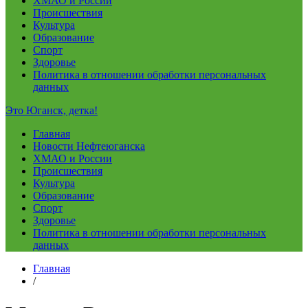
ХМАО и России
Происшествия
Культура
Образование
Спорт
Здоровье
Политика в отношении обработки персональных
данных
Это Юганск, детка!
Главная
Новости Нефтеюганска
ХМАО и России
Происшествия
Культура
Образование
Спорт
Здоровье
Политика в отношении обработки персональных
данных
Главная
/