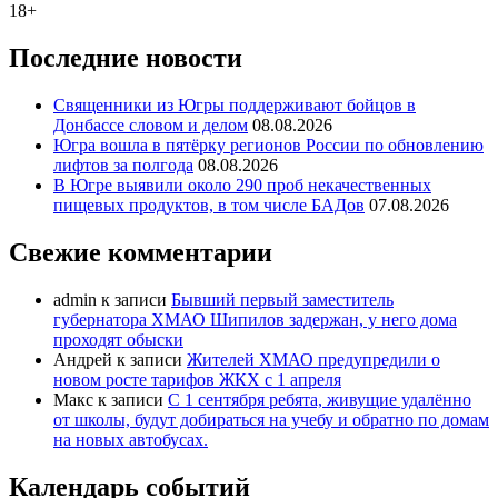
18+
Последние новости
Священники из Югры поддерживают бойцов в
Донбассе словом и делом
08.08.2026
Югра вошла в пятёрку регионов России по обновлению
лифтов за полгода
08.08.2026
В Югре выявили около 290 проб некачественных
пищевых продуктов, в том числе БАДов
07.08.2026
Свежие комментарии
admin
к записи
Бывший первый заместитель
губернатора ХМАО Шипилов задержан, у него дома
проходят обыски
Андрей
к записи
Жителей ХМАО предупредили о
новом росте тарифов ЖКХ с 1 апреля
Макс
к записи
С 1 сентября ребята, живущие удалённо
от школы, будут добираться на учебу и обратно по домам
на новых автобусах.
Календарь событий