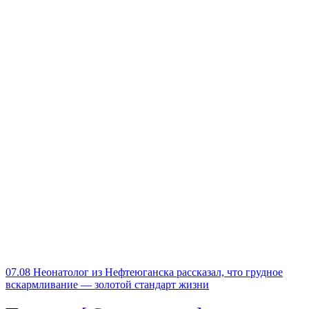
07.08
Неонатолог из Нефтеюганска рассказал, что грудное
вскармливание — золотой стандарт жизни