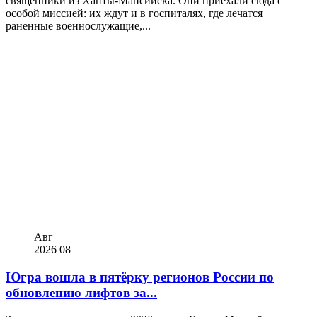
священники из Ханты-Мансийска. Они приехали сюда с
особой миссией: их ждут и в госпиталях, где лечатся
раненные военнослужащие,...
Авг
2026
08
Югра вошла в пятёрку регионов России по
обновлению лифтов за...