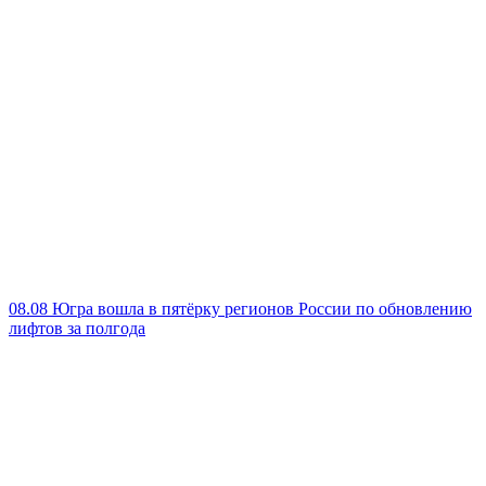
08.08
Югра вошла в пятёрку регионов России по обновлению
лифтов за полгода