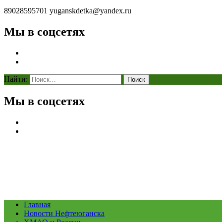
89028595701
yuganskdetka@yandex.ru
Мы в соцсетях
Найти:
Мы в соцсетях
Главная
Новости Нефтеюганска