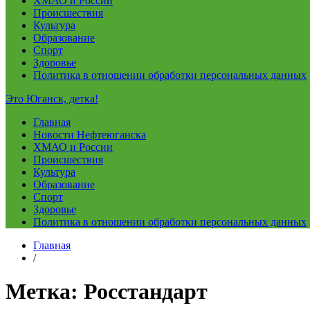
ХМАО и России
Происшествия
Культура
Образование
Спорт
Здоровье
Политика в отношении обработки персональных данных
Это Юганск, детка!
Главная
Новости Нефтеюганска
ХМАО и России
Происшествия
Культура
Образование
Спорт
Здоровье
Политика в отношении обработки персональных данных
Главная
/
Метка:
Росстандарт