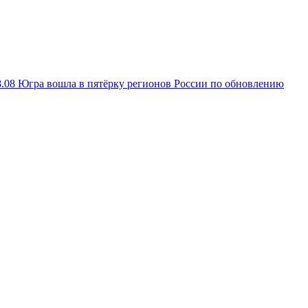
8.08
Югра вошла в пятёрку регионов России по обновлению