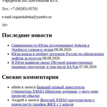
Учредитель ИП Шестопалов Ю.А.
Тел.: +7 (90285) 95701
e-mail
y
uganskdetka@yandex.ru
18+
Последние новости
Священники из Югры поддерживают бойцов в
Донбассе словом и делом
08.08.2026
Югра вошла в пятёрку регионов России по обновлению
лифтов за полгода
08.08.2026
В Югре выявили около 290 проб некачественных
пищевых продуктов, в том числе БАДов
07.08.2026
Свежие комментарии
admin
к записи
Бывший первый заместитель
губернатора ХМАО Шипилов задержан, у него дома
проходят обыски
Андрей
к записи
Жителей ХМАО предупредили о
новом росте тарифов ЖКХ с 1 апреля