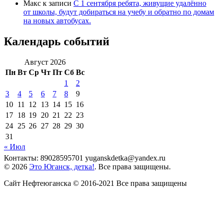
Макс
к записи
С 1 сентября ребята, живущие удалённо
от школы, будут добираться на учебу и обратно по домам
на новых автобусах.
Календарь событий
Август 2026
Пн
Вт
Ср
Чт
Пт
Сб
Вс
1
2
3
4
5
6
7
8
9
10
11
12
13
14
15
16
17
18
19
20
21
22
23
24
25
26
27
28
29
30
31
« Июл
Контакты: 89028595701 yuganskdetka@yandex.ru
© 2026
Это Юганск, детка!
. Все права защищены.
Сайт Нефтеюганска © 2016-2021 Все права защищены