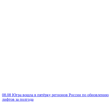
08.08
Югра вошла в пятёрку регионов России по обновлению
лифтов за полгода