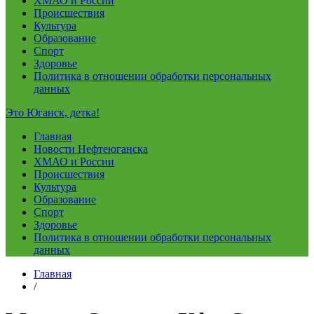
ХМАО и России
Происшествия
Культура
Образование
Спорт
Здоровье
Политика в отношении обработки персональных
данных
Это Юганск, детка!
Главная
Новости Нефтеюганска
ХМАО и России
Происшествия
Культура
Образование
Спорт
Здоровье
Политика в отношении обработки персональных
данных
Главная
/