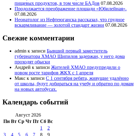
пищевых продуктов, в том числе БАДов
07.08.2026
Продолжается преображение площади «Юбилейная».
07.08.2026
Неонатолог из Нефтеюганска рассказал, что грудное
вскармливание — золотой стандарт жизни
07.08.2026
Свежие комментарии
admin
к записи
Бывший первый заместитель
губернатора ХМАО Шипилов задержан, у него дома
проходят обыски
Андрей
к записи
Жителей ХМАО предупредили о
новом росте тарифов ЖКХ с 1 апреля
Макс
к записи
С 1 сентября ребята, живущие удалённо
от школы, будут добираться на учебу и обратно по домам
на новых автобусах.
Календарь событий
Август 2026
Пн
Вт
Ср
Чт
Пт
Сб
Вс
1
2
3
4
5
6
7
8
9