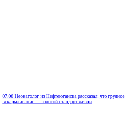
07.08
Неонатолог из Нефтеюганска рассказал, что грудное
вскармливание — золотой стандарт жизни