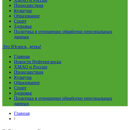
ХМАО и России
Происшествия
Культура
Образование
Спорт
Здоровье
Политика в отношении обработки персональных
данных
Это Юганск, детка!
Главная
Новости Нефтеюганска
ХМАО и России
Происшествия
Культура
Образование
Спорт
Здоровье
Политика в отношении обработки персональных
данных
Главная
/