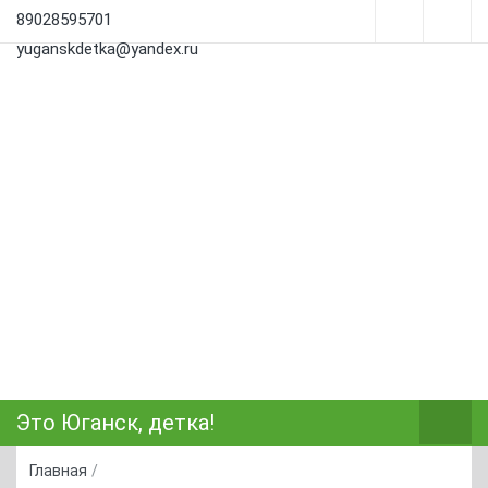
89028595701
yuganskdetka@yandex.ru
Это Юганск, детка!
Главная
/