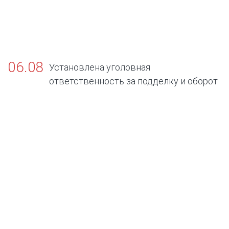
06.08
Установлена уголовная
ответственность за подделку и оборот
поддельных официальных документов об
отсутствии заболеваний, представляющих
опасность для окружающих.