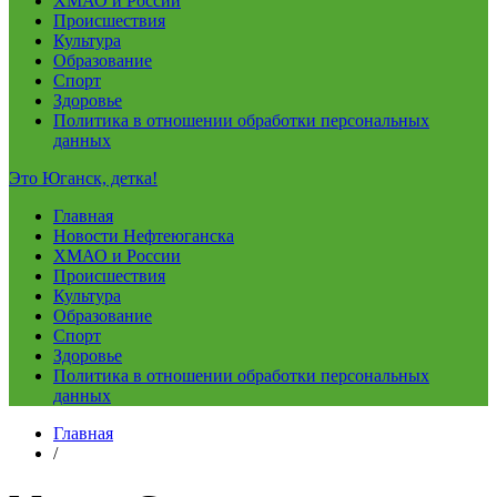
ХМАО и России
Происшествия
Культура
Образование
Спорт
Здоровье
Политика в отношении обработки персональных
данных
Это Юганск, детка!
Главная
Новости Нефтеюганска
ХМАО и России
Происшествия
Культура
Образование
Спорт
Здоровье
Политика в отношении обработки персональных
данных
Главная
/