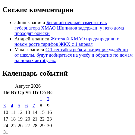
Свежие комментарии
admin
к записи
Бывший первый заместитель
губернатора ХМАО Шипилов задержан, у него дома
проходят обыски
Андрей
к записи
Жителей ХМАО предупредили о
новом росте тарифов ЖКХ с 1 апреля
Макс
к записи
С 1 сентября ребята, живущие удалённо
от школы, будут добираться на учебу и обратно по домам
на новых автобусах.
Календарь событий
Август 2026
Пн
Вт
Ср
Чт
Пт
Сб
Вс
1
2
3
4
5
6
7
8
9
10
11
12
13
14
15
16
17
18
19
20
21
22
23
24
25
26
27
28
29
30
31