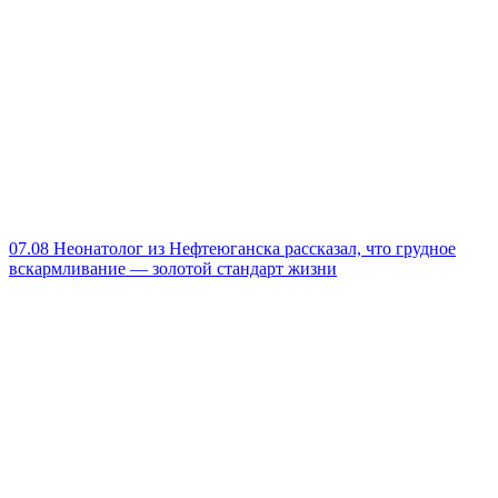
07.08
Неонатолог из Нефтеюганска рассказал, что грудное
вскармливание — золотой стандарт жизни