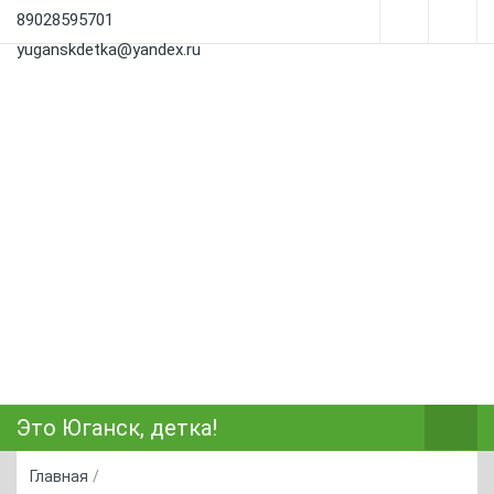
89028595701
yuganskdetka@yandex.ru
Это Юганск, детка!
Главная
/