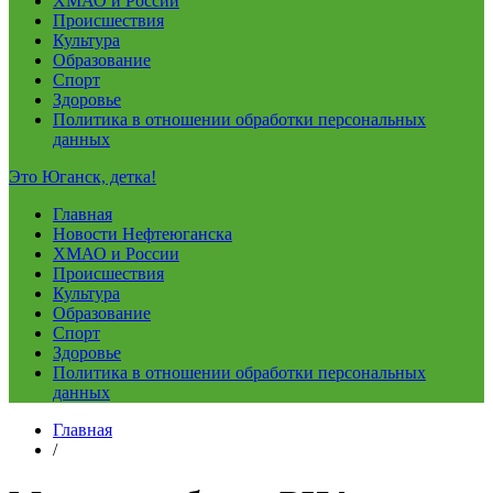
ХМАО и России
Происшествия
Культура
Образование
Спорт
Здоровье
Политика в отношении обработки персональных
данных
Это Юганск, детка!
Главная
Новости Нефтеюганска
ХМАО и России
Происшествия
Культура
Образование
Спорт
Здоровье
Политика в отношении обработки персональных
данных
Главная
/