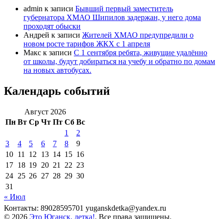
admin
к записи
Бывший первый заместитель
губернатора ХМАО Шипилов задержан, у него дома
проходят обыски
Андрей
к записи
Жителей ХМАО предупредили о
новом росте тарифов ЖКХ с 1 апреля
Макс
к записи
С 1 сентября ребята, живущие удалённо
от школы, будут добираться на учебу и обратно по домам
на новых автобусах.
Календарь событий
Август 2026
Пн
Вт
Ср
Чт
Пт
Сб
Вс
1
2
3
4
5
6
7
8
9
10
11
12
13
14
15
16
17
18
19
20
21
22
23
24
25
26
27
28
29
30
31
« Июл
Контакты: 89028595701 yuganskdetka@yandex.ru
© 2026
Это Юганск, детка!
. Все права защищены.