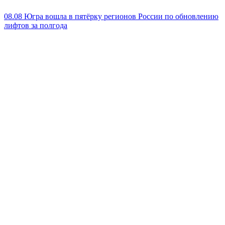
08.08
Югра вошла в пятёрку регионов России по обновлению
лифтов за полгода