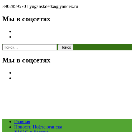
89028595701
yuganskdetka@yandex.ru
Мы в соцсетях
Найти:
Мы в соцсетях
Главная
Новости Нефтеюганска