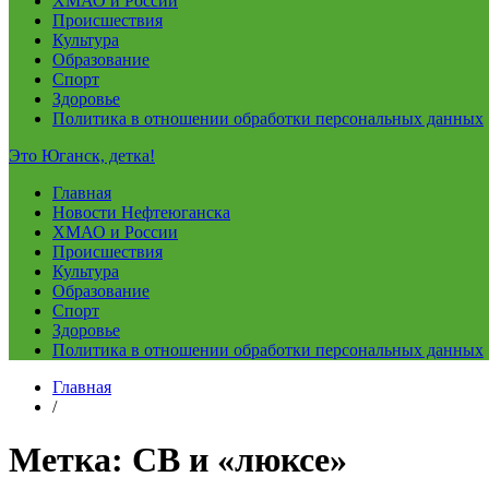
ХМАО и России
Происшествия
Культура
Образование
Спорт
Здоровье
Политика в отношении обработки персональных данных
Это Юганск, детка!
Главная
Новости Нефтеюганска
ХМАО и России
Происшествия
Культура
Образование
Спорт
Здоровье
Политика в отношении обработки персональных данных
Главная
/
Метка:
СВ и «люксе»