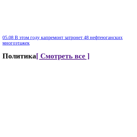
05.08
В этом году капремонт затронет 48 нефтеюганских
многоэтажек
Политика
[ Смотреть все ]