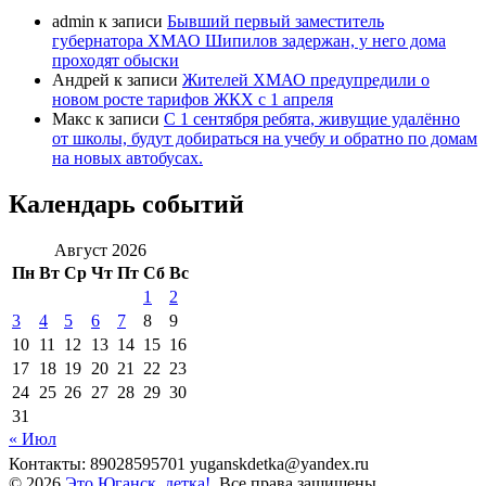
admin
к записи
Бывший первый заместитель
губернатора ХМАО Шипилов задержан, у него дома
проходят обыски
Андрей
к записи
Жителей ХМАО предупредили о
новом росте тарифов ЖКХ с 1 апреля
Макс
к записи
С 1 сентября ребята, живущие удалённо
от школы, будут добираться на учебу и обратно по домам
на новых автобусах.
Календарь событий
Август 2026
Пн
Вт
Ср
Чт
Пт
Сб
Вс
1
2
3
4
5
6
7
8
9
10
11
12
13
14
15
16
17
18
19
20
21
22
23
24
25
26
27
28
29
30
31
« Июл
Контакты: 89028595701 yuganskdetka@yandex.ru
© 2026
Это Юганск, детка!
. Все права защищены.