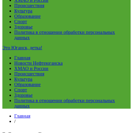
ХМАО и России
Происшествия
Культура
Образование
Спорт
Здоровье
Политика в отношении обработки персональных
данных
Это Юганск, детка!
Главная
Новости Нефтеюганска
ХМАО и России
Происшествия
Культура
Образование
Спорт
Здоровье
Политика в отношении обработки персональных
данных
Главная
/