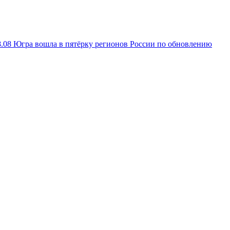
8.08
Югра вошла в пятёрку регионов России по обновлению