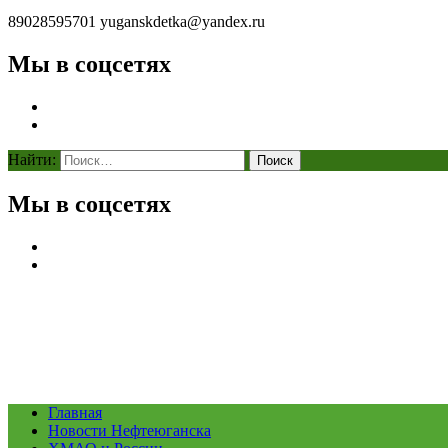
89028595701
yuganskdetka@yandex.ru
Мы в соцсетях
Найти:
Мы в соцсетях
Главная
Новости Нефтеюганска