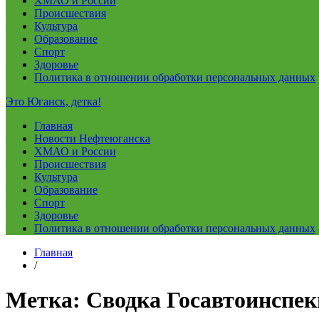
ХМАО и России
Происшествия
Культура
Образование
Спорт
Здоровье
Политика в отношении обработки персональных данных
Это Юганск, детка!
Главная
Новости Нефтеюганска
ХМАО и России
Происшествия
Культура
Образование
Спорт
Здоровье
Политика в отношении обработки персональных данных
Главная
/
Метка:
Сводка Госавтоинспекц