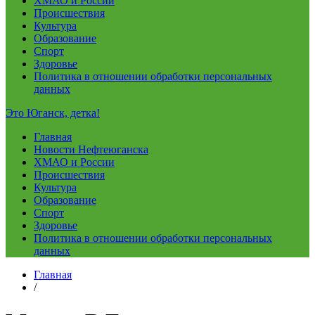
ХМАО и России
Происшествия
Культура
Образование
Спорт
Здоровье
Политика в отношении обработки персональных
данных
Это Юганск, детка!
Главная
Новости Нефтеюганска
ХМАО и России
Происшествия
Культура
Образование
Спорт
Здоровье
Политика в отношении обработки персональных
данных
Главная
/