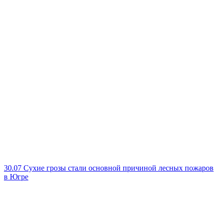
30.07
Сухие грозы стали основной причиной лесных пожаров
в Югре