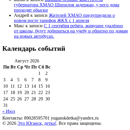
губернатора ХМАО Шипилов задержан, у него дома
проходят обыски
Андрей
к записи
Жителей ХМАО предупредили о
новом росте тарифов ЖКХ с 1 апреля
Макс
к записи
С 1 сентября ребята, живущие удалённо
от школы, будут добираться на учебу и обратно по домам
на новых автобусах.
Календарь событий
Август 2026
Пн
Вт
Ср
Чт
Пт
Сб
Вс
1
2
3
4
5
6
7
8
9
10
11
12
13
14
15
16
17
18
19
20
21
22
23
24
25
26
27
28
29
30
31
« Июл
Контакты: 89028595701 yuganskdetka@yandex.ru
© 2026
Это Юганск, детка!
. Все права защищены.