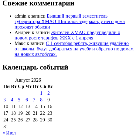
Свежие комментарии
admin
к записи
Бывший первый заместитель
губернатора ХМАО Шипилов задержан, у него дома
проходят обыски
Андрей
к записи
Жителей ХМАО предупредили о
новом росте тарифов ЖКХ с 1 апреля
Макс
к записи
С 1 сентября ребята, живущие удалённо
от школы, будут добираться на учебу и обратно по домам
на новых автобусах.
Календарь событий
Август 2026
Пн
Вт
Ср
Чт
Пт
Сб
Вс
1
2
3
4
5
6
7
8
9
10
11
12
13
14
15
16
17
18
19
20
21
22
23
24
25
26
27
28
29
30
31
« Июл