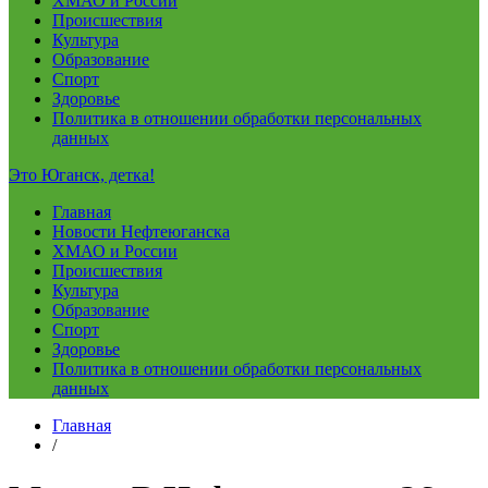
ХМАО и России
Происшествия
Культура
Образование
Спорт
Здоровье
Политика в отношении обработки персональных
данных
Это Юганск, детка!
Главная
Новости Нефтеюганска
ХМАО и России
Происшествия
Культура
Образование
Спорт
Здоровье
Политика в отношении обработки персональных
данных
Главная
/