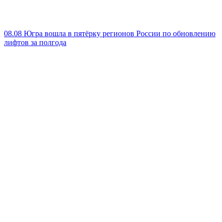
08.08
Югра вошла в пятёрку регионов России по обновлению
лифтов за полгода