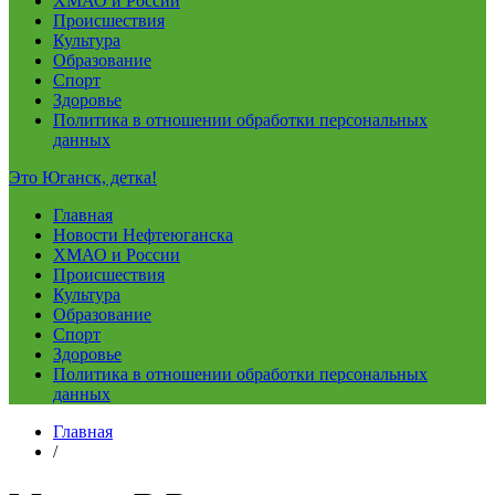
ХМАО и России
Происшествия
Культура
Образование
Спорт
Здоровье
Политика в отношении обработки персональных
данных
Это Юганск, детка!
Главная
Новости Нефтеюганска
ХМАО и России
Происшествия
Культура
Образование
Спорт
Здоровье
Политика в отношении обработки персональных
данных
Главная
/