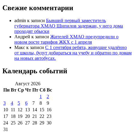
Свежие комментарии
admin
к записи
Бывший первый заместитель
губернатора ХМАО Шипилов задержан, у него дома
проходят обыски
Андрей
к записи
Жителей ХМАО предупредили о
новом росте тарифов ЖКХ с 1 апреля
Макс
к записи
С 1 сентября ребята, живущие удалённо
от школы, будут добираться на учебу и обратно по домам
на новых автобусах.
Календарь событий
Август 2026
Пн
Вт
Ср
Чт
Пт
Сб
Вс
1
2
3
4
5
6
7
8
9
10
11
12
13
14
15
16
17
18
19
20
21
22
23
24
25
26
27
28
29
30
31