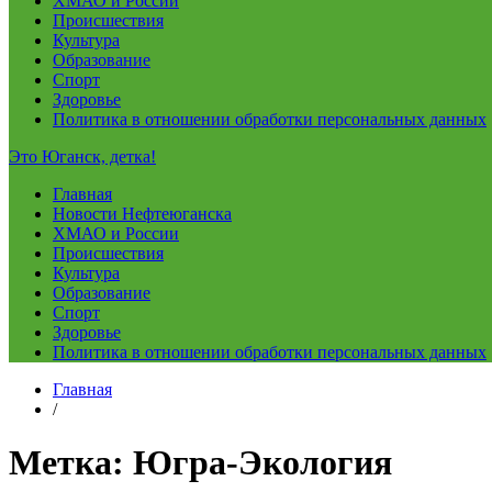
ХМАО и России
Происшествия
Культура
Образование
Спорт
Здоровье
Политика в отношении обработки персональных данных
Это Юганск, детка!
Главная
Новости Нефтеюганска
ХМАО и России
Происшествия
Культура
Образование
Спорт
Здоровье
Политика в отношении обработки персональных данных
Главная
/
Метка:
Югра-Экология