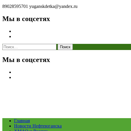
89028595701
yuganskdetka@yandex.ru
Мы в соцсетях
Найти:
Мы в соцсетях
Главная
Новости Нефтеюганска