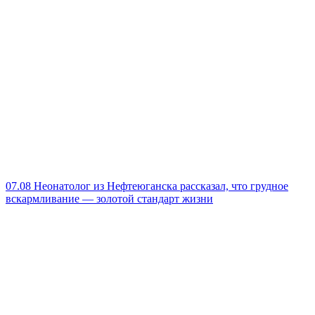
07.08
Неонатолог из Нефтеюганска рассказал, что грудное
вскармливание — золотой стандарт жизни