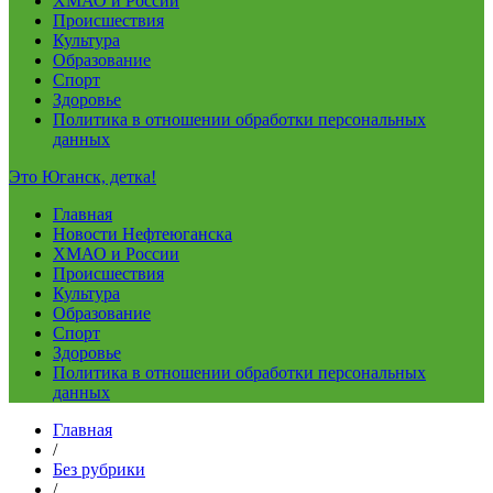
ХМАО и России
Происшествия
Культура
Образование
Спорт
Здоровье
Политика в отношении обработки персональных
данных
Это Юганск, детка!
Главная
Новости Нефтеюганска
ХМАО и России
Происшествия
Культура
Образование
Спорт
Здоровье
Политика в отношении обработки персональных
данных
Главная
/
Без рубрики
/