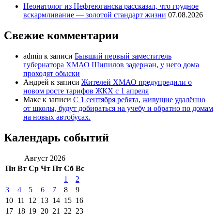
Неонатолог из Нефтеюганска рассказал, что грудное
вскармливание — золотой стандарт жизни
07.08.2026
Свежие комментарии
admin
к записи
Бывший первый заместитель
губернатора ХМАО Шипилов задержан, у него дома
проходят обыски
Андрей
к записи
Жителей ХМАО предупредили о
новом росте тарифов ЖКХ с 1 апреля
Макс
к записи
С 1 сентября ребята, живущие удалённо
от школы, будут добираться на учебу и обратно по домам
на новых автобусах.
Календарь событий
Август 2026
Пн
Вт
Ср
Чт
Пт
Сб
Вс
1
2
3
4
5
6
7
8
9
10
11
12
13
14
15
16
17
18
19
20
21
22
23