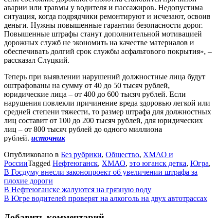
аварии или травмы у водителя и пассажиров. Недопустима
ситуация, когда подрядчики ремонтируют и исчезают, освоив
деньги. Нужны повышенные гарантии безопасности дорог.
Повышенные штрафы станут дополнительной мотивацией
дорожных служб не экономить на качестве материалов и
обеспечивать долгий срок службы асфальтового покрытия», ‒
рассказал Слуцкий.
Теперь при выявлении нарушений должностные лица будут
оштрафованы на сумму от 40 до 50 тысяч рублей,
юридические лица ‒ от 400 до 600 тысяч рублей. Если
нарушения повлекли причинение вреда здоровью легкой или
средней степени тяжести, то размер штрафа для должностных
лиц составит от 100 до 200 тысяч рублей, для юридических
лиц ‒ от 800 тысяч рублей до одного миллиона
рублей.
источник
Опубликовано в
Без рубрики
,
Общество
,
ХМАО и
России
Tagged
Нефтеюганск
,
ХМАО
,
это юганск детка
,
Югра
,
В Госдуму внесли законопроект об увеличении штрафа за
плохие дороги
Навигация
В Нефтеюганске жалуются на грязную воду
В Югре водителей проверят на алкоголь на двух автотрассах
по
записям
Добавить комментарий