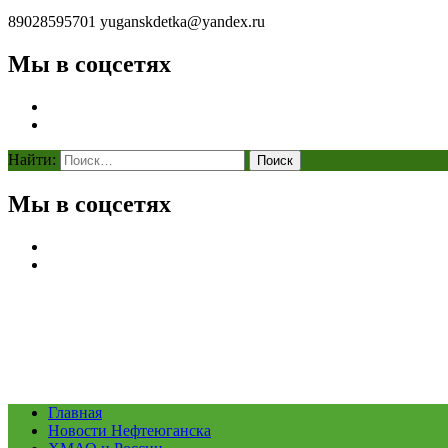
89028595701
yuganskdetka@yandex.ru
Мы в соцсетях
Найти:
Мы в соцсетях
Главная
Новости Нефтеюганска