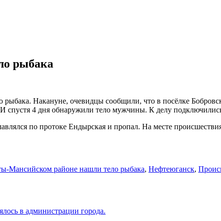
ло рыбака
рыбака. Накануне, очевидцы сообщили, что в посёлке Бобровск
 И спустя 4 дня обнаружили тело мужчины. К делу подключилис
влялся по протоке Ендырская и пропал. На месте происшествия
ы-Мансийском районе нашли тело рыбака
,
Нефтеюганск
,
Проис
ялось в администрации города.