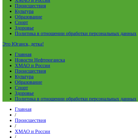
ХМАО и России
Происшествия
Культура
Образование
Спорт
Здоровье
Политика в отношении обработки персональных данных
Это Юганск, детка!
Главная
Новости Нефтеюганска
ХМАО и России
Происшествия
Культура
Образование
Спорт
Здоровье
Политика в отношении обработки персональных данных
Главная
/
Происшествия
/
ХМАО и России
/