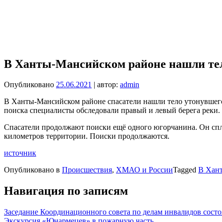
В Ханты-Мансийском районе нашли те
Опубликовано
25.06.2021
| автор:
admin
В Ханты-Мансийском районе спасатели нашли тело утонувшего 
поиска специалисты обследовали правый и левый берега реки.
Спасатели продолжают поиски ещё одного югорчанина. Он спла
километров территории. Поиски продолжаются.
источник
Опубликовано в
Происшествия
,
ХМАО и России
Tagged
В Хант
Навигация по записям
Заседание Координационного совета по делам инвалидов состо
Экскурсия «Юнармецев» в пожарную часть.