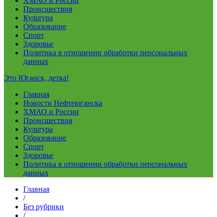
ХМАО и России
Происшествия
Культура
Образование
Спорт
Здоровье
Политика в отношении обработки персональных
данных
Это Юганск, детка!
Главная
Новости Нефтеюганска
ХМАО и России
Происшествия
Культура
Образование
Спорт
Здоровье
Политика в отношении обработки персональных
данных
Главная
/
Без рубрики
/