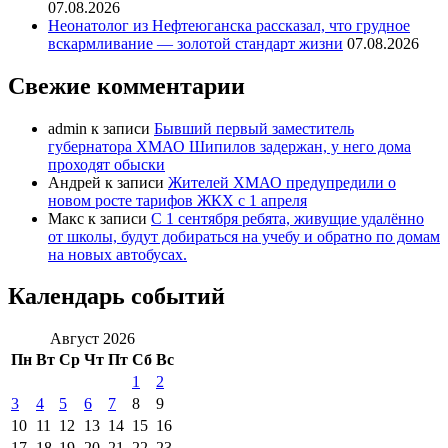
07.08.2026
Неонатолог из Нефтеюганска рассказал, что грудное
вскармливание — золотой стандарт жизни
07.08.2026
Свежие комментарии
admin
к записи
Бывший первый заместитель
губернатора ХМАО Шипилов задержан, у него дома
проходят обыски
Андрей
к записи
Жителей ХМАО предупредили о
новом росте тарифов ЖКХ с 1 апреля
Макс
к записи
С 1 сентября ребята, живущие удалённо
от школы, будут добираться на учебу и обратно по домам
на новых автобусах.
Календарь событий
Август 2026
Пн
Вт
Ср
Чт
Пт
Сб
Вс
1
2
3
4
5
6
7
8
9
10
11
12
13
14
15
16
17
18
19
20
21
22
23