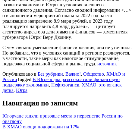
развития экономики Югры в условиях внешнего
санкционного давления. Согласно сводной информации <…>
о выполнении мероприятий плана за 2022 год на его
реализацию направлено 8,9 млрд рублей, в 2023 году
планируется направить 4,8 млрд рублей», — цитирует
агентство директора департамента финансов — заместителя
губернатора Югры Веру Дюдину.
С чем связано уменьшение финансирования, она не уточнила.
Но добавила, что в условиях санкций в регионе реализуются,
в частности, такие меры как налоговое стимулирование,
поддержка социальной сферы и рынка труда.
источник
Опубликовано в
Без рубрики
,
Важно!
,
Общество
,
ХМАО и
России
Tagged
В Югре в два раза сократили финансовую
поддержку экономики
,
Нефтеюганск
,
ХМАО
,
это юганск
детка
,
Югра
Навигация по записям
Югорчане заняли призовые места в первенстве России по
биатлону
В ХМАО овощи подорожали на 17%