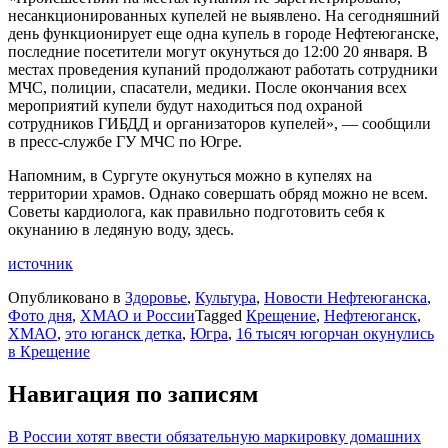
несанкционированных купелей не выявлено. На сегодняшний
день функционирует еще одна купель в городе Нефтеюганске,
последние посетители могут окунуться до 12:00 20 января. В
местах проведения купаний продолжают работать сотрудники
МЧС, полиции, спасатели, медики. После окончания всех
мероприятий купели будут находиться под охраной
сотрудников ГИБДД и организаторов купелей», — сообщили
в пресс-службе ГУ МЧС по Югре.
Напомним, в Сургуте окунуться можно в купелях на
территории храмов. Однако совершать обряд можно не всем.
Советы кардиолога, как правильно подготовить себя к
окунанию в ледяную воду, здесь.
источник
Опубликовано в
Здоровье
,
Культура
,
Новости Нефтеюганска
,
Фото дня
,
ХМАО и России
Tagged
Крещение
,
Нефтеюганск
,
ХМАО
,
это юганск детка
,
Югра
,
​16 тысяч югорчан окунулись
в Крещение
Навигация по записям
В России хотят ввести обязательную маркировку домашних