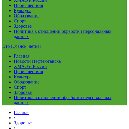
ХМАО и России
Происшествия
Культура
Образование
Спорт
Здоровье
Политика в отношении обработки персональных
данных
Это Юганск, детка!
Главная
Новости Нефтеюганска
ХМАО и России
Происшествия
Культура
Образование
Спорт
Здоровье
Политика в отношении обработки персональных
данных
Главная
/
Здоровье
/