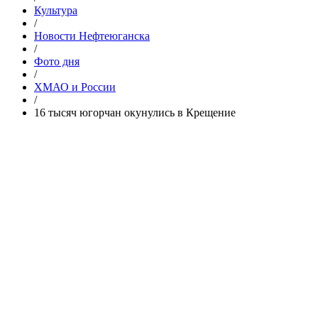
Культура
/
Новости Нефтеюганска
/
Фото дня
/
ХМАО и России
/
​16 тысяч югорчан окунулись в Крещение