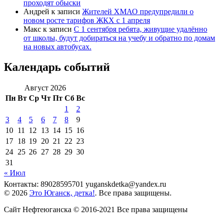
проходят обыски
Андрей
к записи
Жителей ХМАО предупредили о
новом росте тарифов ЖКХ с 1 апреля
Макс
к записи
С 1 сентября ребята, живущие удалённо
от школы, будут добираться на учебу и обратно по домам
на новых автобусах.
Календарь событий
Август 2026
Пн
Вт
Ср
Чт
Пт
Сб
Вс
1
2
3
4
5
6
7
8
9
10
11
12
13
14
15
16
17
18
19
20
21
22
23
24
25
26
27
28
29
30
31
« Июл
Контакты: 89028595701 yuganskdetka@yandex.ru
© 2026
Это Юганск, детка!
. Все права защищены.
Сайт Нефтеюганска © 2016-2021 Все права защищены