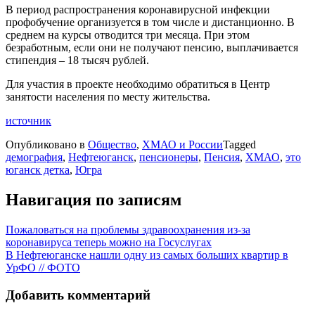
В период распространения коронавирусной инфекции
профобучение организуется в том числе и дистанционно. В
среднем на курсы отводится три месяца. При этом
безработным, если они не получают пенсию, выплачивается
стипендия – 18 тысяч рублей.
Для участия в проекте необходимо обратиться в Центр
занятости населения по месту жительства.
источник
Опубликовано в
Общество
,
ХМАО и России
Tagged
демография
,
Нефтеюганск
,
пенсионеры
,
Пенсия
,
ХМАО
,
это
юганск детка
,
Югра
Навигация по записям
Пожаловаться на проблемы здравоохранения из-за
коронавируса теперь можно на Госуслугах
В Нефтеюганске нашли одну из самых больших квартир в
УрФО // ФОТО
Добавить комментарий