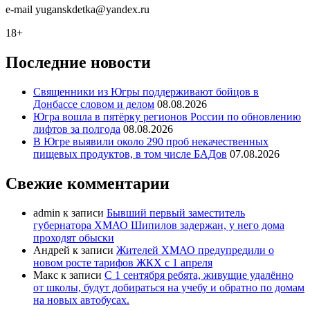
e-mail
y
uganskdetka@yandex.ru
18+
Последние новости
Священники из Югры поддерживают бойцов в
Донбассе словом и делом
08.08.2026
Югра вошла в пятёрку регионов России по обновлению
лифтов за полгода
08.08.2026
В Югре выявили около 290 проб некачественных
пищевых продуктов, в том числе БАДов
07.08.2026
Свежие комментарии
admin
к записи
Бывший первый заместитель
губернатора ХМАО Шипилов задержан, у него дома
проходят обыски
Андрей
к записи
Жителей ХМАО предупредили о
новом росте тарифов ЖКХ с 1 апреля
Макс
к записи
С 1 сентября ребята, живущие удалённо
от школы, будут добираться на учебу и обратно по домам
на новых автобусах.