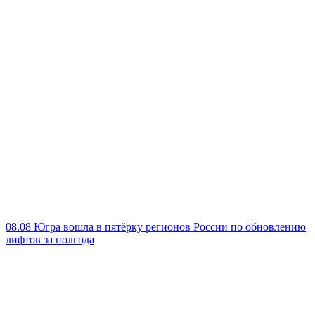
08.08
Югра вошла в пятёрку регионов России по обновлению
лифтов за полгода