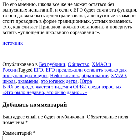
По его мнению, школа все же не может остаться без
выпускных испытаний, и если с ЕГЭ будет снята эта функция,
то она должна быть децентрализована, а выпускные экзамены
стоит проводить в форме традиционных, устных экзаменов.
Это, как считает Привалов, должно остановить и повернуть
вспять «уплощение школьного образования».
источник
Опубликовано в
Без рубрики
,
Общество
,
ХМАО и
России
Tagged
ЕГЭ
,
ЕГЭ предложили оставить только для
поступающих в вузы
,
Нефтеюганск
,
образование
,
ХМАО
,
школа
,
экзамены
,
это юганск детка
,
Югра
Навигация
В Югре продолжается эпидемия ОРВИ среди взрослых
«Это было недавно, это было давно…»
по
записям
Добавить комментарий
Ваш адрес email не будет опубликован.
Обязательные поля
помечены
*
Комментарий
*