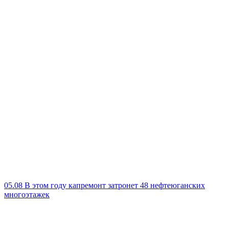
05.08
В этом году капремонт затронет 48 нефтеюганских
многоэтажек