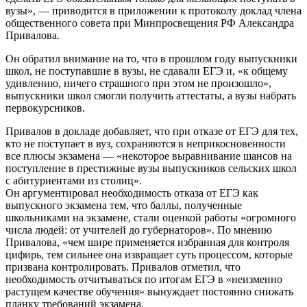
вузы», — приводится в приложении к протоколу доклад члена
общественного совета при Минпросвещения РФ Александра
Привалова.
Он обратил внимание на то, что в прошлом году выпускники
школ, не поступавшие в вузы, не сдавали ЕГЭ и, «к общему
удивлению, ничего страшного при этом не произошло»,
выпускники школ смогли получить аттестаты, а вузы набрать
первокурсников.
Привалов в докладе добавляет, что при отказе от ЕГЭ для тех,
кто не поступает в вуз, сохраняются в неприкосновенности
все плюсы экзамена — «некоторое выравнивание шансов на
поступление в престижные вузы выпускников сельских школ
с абитуриентами из столиц».
Он аргументировал необходимость отказа от ЕГЭ как
выпускного экзамена тем, что баллы, полученные
школьниками на экзамене, стали оценкой работы «огромного
числа людей: от учителей до губернаторов». По мнению
Привалова, «чем шире применяется избранная для контроля
цифирь, тем сильнее она извращает суть процессом, которые
призвана контролировать. Привалов отметил, что
необходимость отчитываться по итогам ЕГЭ в «неизменно
растущем качестве обучения» вынуждает постоянно снижать
планку требований экзамена.