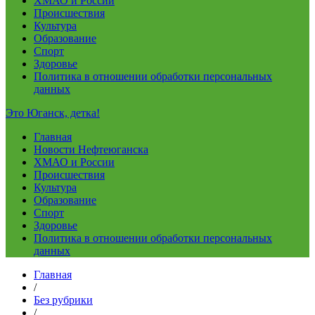
ХМАО и России
Происшествия
Культура
Образование
Спорт
Здоровье
Политика в отношении обработки персональных
данных
Это Юганск, детка!
Главная
Новости Нефтеюганска
ХМАО и России
Происшествия
Культура
Образование
Спорт
Здоровье
Политика в отношении обработки персональных
данных
Главная
/
Без рубрики
/