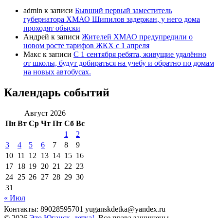
admin
к записи
Бывший первый заместитель
губернатора ХМАО Шипилов задержан, у него дома
проходят обыски
Андрей
к записи
Жителей ХМАО предупредили о
новом росте тарифов ЖКХ с 1 апреля
Макс
к записи
С 1 сентября ребята, живущие удалённо
от школы, будут добираться на учебу и обратно по домам
на новых автобусах.
Календарь событий
Август 2026
Пн
Вт
Ср
Чт
Пт
Сб
Вс
1
2
3
4
5
6
7
8
9
10
11
12
13
14
15
16
17
18
19
20
21
22
23
24
25
26
27
28
29
30
31
« Июл
Контакты: 89028595701 yuganskdetka@yandex.ru
© 2026
Это Юганск, детка!
. Все права защищены.