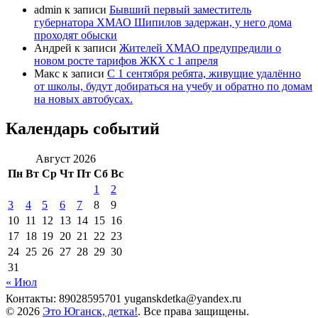
admin
к записи
Бывший первый заместитель
губернатора ХМАО Шипилов задержан, у него дома
проходят обыски
Андрей
к записи
Жителей ХМАО предупредили о
новом росте тарифов ЖКХ с 1 апреля
Макс
к записи
С 1 сентября ребята, живущие удалённо
от школы, будут добираться на учебу и обратно по домам
на новых автобусах.
Календарь событий
Август 2026
Пн
Вт
Ср
Чт
Пт
Сб
Вс
1
2
3
4
5
6
7
8
9
10
11
12
13
14
15
16
17
18
19
20
21
22
23
24
25
26
27
28
29
30
31
« Июл
Контакты: 89028595701 yuganskdetka@yandex.ru
© 2026
Это Юганск, детка!
. Все права защищены.