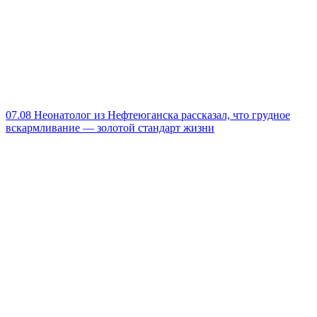
07.08
Неонатолог из Нефтеюганска рассказал, что грудное
вскармливание — золотой стандарт жизни