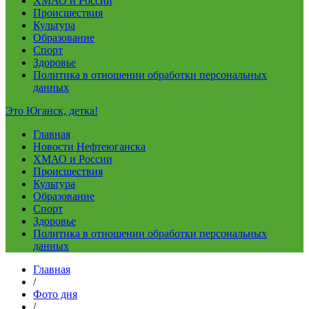
ХМАО и России
Происшествия
Культура
Образование
Спорт
Здоровье
Политика в отношении обработки персональных
данных
Это Юганск, детка!
Главная
Новости Нефтеюганска
ХМАО и России
Происшествия
Культура
Образование
Спорт
Здоровье
Политика в отношении обработки персональных
данных
Главная
/
Фото дня
/