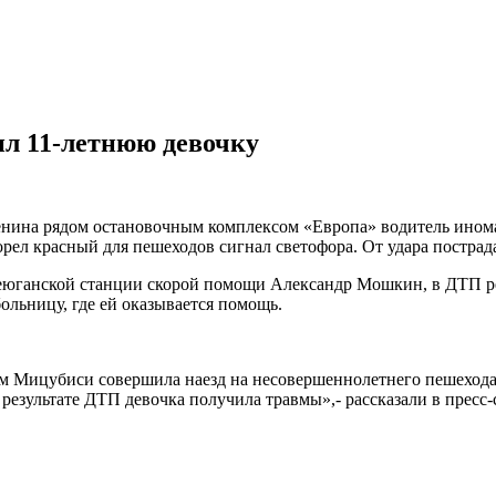
ил 11-летнюю девочку
енина рядом остановочным комплексом «Европа» водитель иномар
горел красный для пешеходов сигнал светофора. От удара пострад
теюганской станции скорой помощи Александр Мошкин, в ДТП ре
льницу, где ей оказывается помощь.
ем Мицубиси совершила наезд на несовершеннолетнего пешехода
результате ДТП девочка получила травмы»,- рассказали в прес