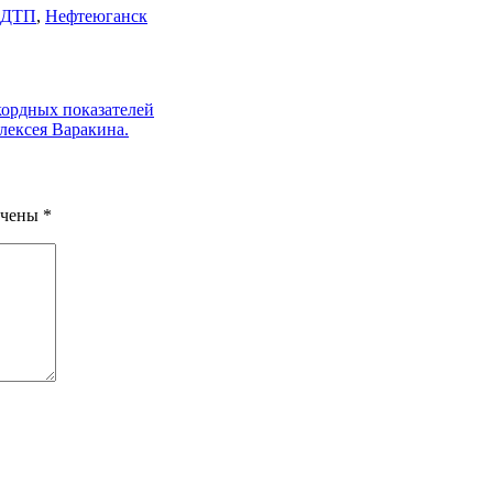
ДТП
,
Нефтеюганск
кордных показателей
лексея Варакина.
ечены
*