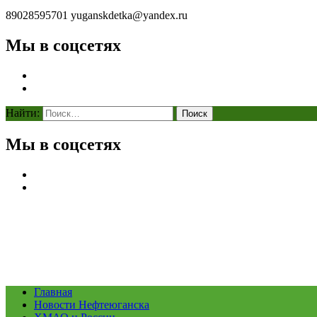
89028595701
yuganskdetka@yandex.ru
Мы в соцсетях
Найти:
Мы в соцсетях
Главная
Новости Нефтеюганска