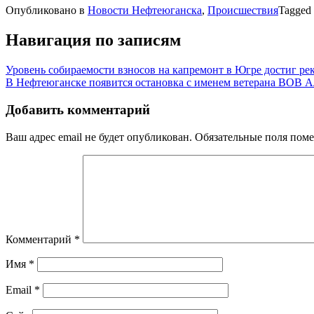
Опубликовано в
Новости Нефтеюганска
,
Происшествия
Tagged
Навигация по записям
Уровень собираемости взносов на капремонт в Югре достиг ре
В Нефтеюганске появится остановка с именем ветерана ВОВ А
Добавить комментарий
Ваш адрес email не будет опубликован.
Обязательные поля пом
Комментарий
*
Имя
*
Email
*