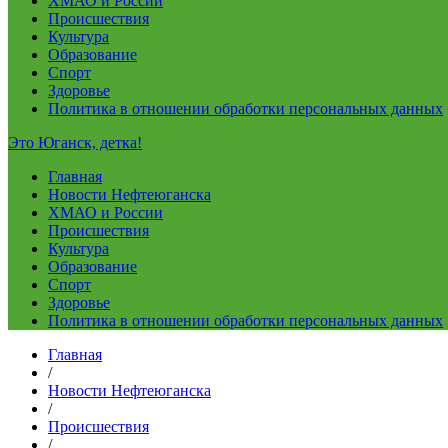
ХМАО и России
Происшествия
Культура
Образование
Спорт
Здоровье
Политика в отношении обработки персональных данных
Это Юганск, детка!
Главная
Новости Нефтеюганска
ХМАО и России
Происшествия
Культура
Образование
Спорт
Здоровье
Политика в отношении обработки персональных данных
Главная
/
Новости Нефтеюганска
/
Происшествия
/