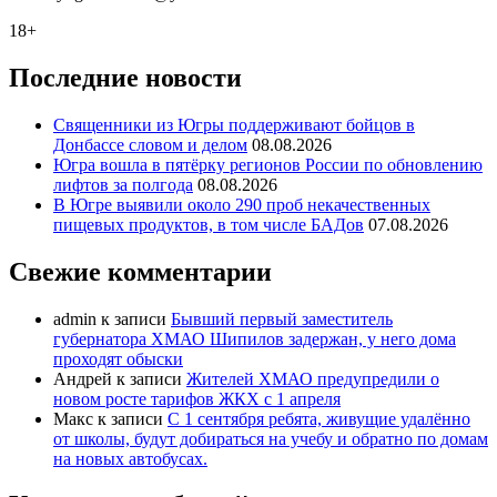
18+
Последние новости
Священники из Югры поддерживают бойцов в
Донбассе словом и делом
08.08.2026
Югра вошла в пятёрку регионов России по обновлению
лифтов за полгода
08.08.2026
В Югре выявили около 290 проб некачественных
пищевых продуктов, в том числе БАДов
07.08.2026
Свежие комментарии
admin
к записи
Бывший первый заместитель
губернатора ХМАО Шипилов задержан, у него дома
проходят обыски
Андрей
к записи
Жителей ХМАО предупредили о
новом росте тарифов ЖКХ с 1 апреля
Макс
к записи
С 1 сентября ребята, живущие удалённо
от школы, будут добираться на учебу и обратно по домам
на новых автобусах.