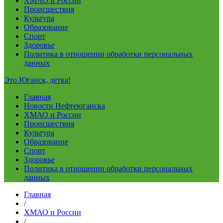
ХМАО и России
Происшествия
Культура
Образование
Спорт
Здоровье
Политика в отношении обработки персональных
данных
Это Юганск, детка!
Главная
Новости Нефтеюганска
ХМАО и России
Происшествия
Культура
Образование
Спорт
Здоровье
Политика в отношении обработки персональных
данных
Главная
/
ХМАО и России
/