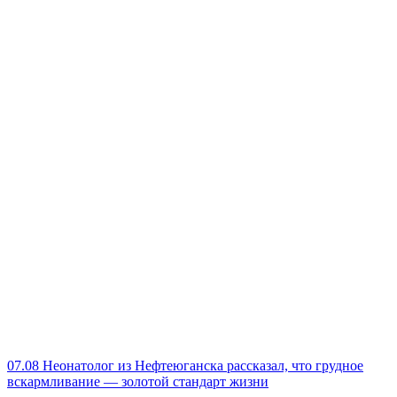
07.08
Неонатолог из Нефтеюганска рассказал, что грудное
вскармливание — золотой стандарт жизни