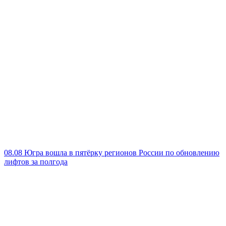
08.08
Югра вошла в пятёрку регионов России по обновлению
лифтов за полгода