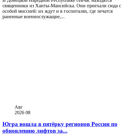
В Донецкой Народной Республике сейчас находятся
священники из Ханты-Мансийска. Они приехали сюда с
особой миссией: их ждут и в госпиталях, где лечатся
раненные военнослужащие,...
Авг
2026
08
Югра вошла в пятёрку регионов России по
обновлению лифтов за...