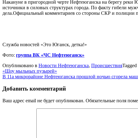
Накануне в пригородной черте Нефтеюганска на берегу реки 
источники в силовых структурах города. По факту гибели мужч
дела.Официальный комментариев со стороны СКР и полиции п
Служба новостей «Это Юганск, детка!»
Фото:
группа ВК «ЧС Нефтеюганск»
Опубликовано в
Новости Нефтеюганска
,
Происшествия
Tagged
Навигация
«Шоу мыльных пузырей»
В 11а микрорайоне Нефтеюганска прошлой ночью сгорела ма
по
записям
Добавить комментарий
Ваш адрес email не будет опубликован.
Обязательные поля пом