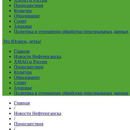
ХМАО и России
Происшествия
Культура
Образование
Спорт
Здоровье
Политика в отношении обработки персональных данных
Это Юганск, детка!
Главная
Новости Нефтеюганска
ХМАО и России
Происшествия
Культура
Образование
Спорт
Здоровье
Политика в отношении обработки персональных данных
Главная
/
Новости Нефтеюганска
/
Происшествия
/