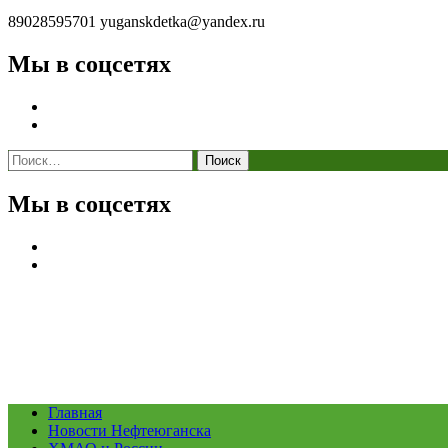
89028595701
yuganskdetka@yandex.ru
Мы в соцсетях
Найти:
Мы в соцсетях
Главная
Новости Нефтеюганска