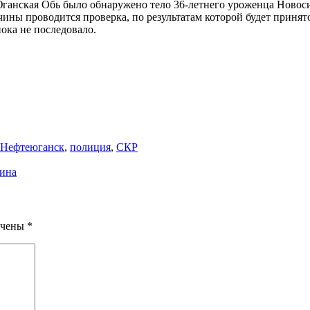
Юганская Обь было обнаружено тело 36-летнего уроженца Ново
ины проводится проверка, по результатам которой будет принят
ока не последовало.
Нефтеюганск
,
полиция
,
СКР
шина
ечены
*