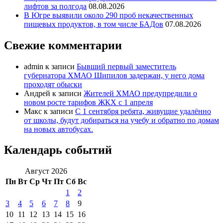
лифтов за полгода
08.08.2026
В Югре выявили около 290 проб некачественных
пищевых продуктов, в том числе БАДов
07.08.2026
Свежие комментарии
admin
к записи
Бывший первый заместитель
губернатора ХМАО Шипилов задержан, у него дома
проходят обыски
Андрей
к записи
Жителей ХМАО предупредили о
новом росте тарифов ЖКХ с 1 апреля
Макс
к записи
С 1 сентября ребята, живущие удалённо
от школы, будут добираться на учебу и обратно по домам
на новых автобусах.
Календарь событий
Август 2026
Пн
Вт
Ср
Чт
Пт
Сб
Вс
1
2
3
4
5
6
7
8
9
10
11
12
13
14
15
16