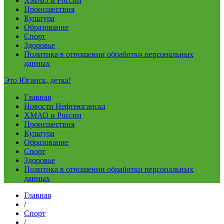
ХМАО и России
Происшествия
Культура
Образование
Спорт
Здоровье
Политика в отношении обработки персональных
данных
Это Юганск, детка!
Главная
Новости Нефтеюганска
ХМАО и России
Происшествия
Культура
Образование
Спорт
Здоровье
Политика в отношении обработки персональных
данных
Главная
/
Спорт
/