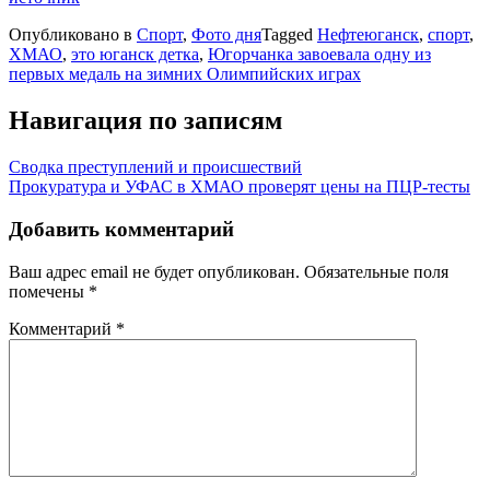
Опубликовано в
Спорт
,
Фото дня
Tagged
Нефтеюганск
,
спорт
,
ХМАО
,
это юганск детка
,
Югорчанка завоевала одну из
первых медаль на зимних Олимпийских играх
Навигация по записям
Сводка преступлений и происшествий
Прокуратура и УФАС в ХМАО проверят цены на ПЦР-тесты
Добавить комментарий
Ваш адрес email не будет опубликован.
Обязательные поля
помечены
*
Комментарий
*