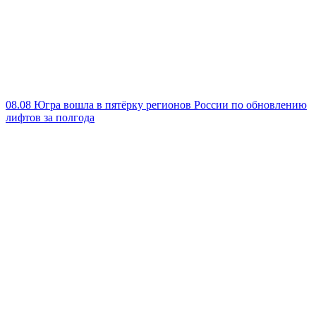
08.08
Югра вошла в пятёрку регионов России по обновлению
лифтов за полгода