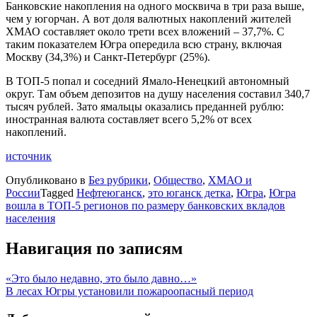
Банковские накопления на одного москвича в три раза выше,
чем у югорчан. А вот доля валютных накоплений жителей
ХМАО составляет около трети всех вложений – 37,7%. С
таким показателем Югра опередила всю страну, включая
Москву (34,3%) и Санкт-Петербург (25%).
В ТОП-5 попал и соседний Ямало-Ненецкий автономный
округ. Там объем депозитов на душу населения составил 340,7
тысяч рублей. Зато ямальцы оказались преданней рублю:
иностранная валюта составляет всего 5,2% от всех
накоплений.
источник
Опубликовано в
Без рубрики
,
Общество
,
ХМАО и
России
Tagged
Нефтеюганск
,
это юганск детка
,
Югра
,
Югра
вошла в ТОП-5 регионов по размеру банковских вкладов
населения
Навигация по записям
«Это было недавно, это было давно…»
В лесах Югры установили пожароопасный период