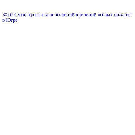
30.07
Сухие грозы стали основной причиной лесных пожаров
в Югре