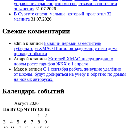
управления транспортными средствами в состоянии
опьянения
31.07.2026
В Сургуте спасли малыша, который проглотил 32
магнита
31.07.2026
Свежие комментарии
admin
к записи
Бывший первый заместитель
губернатора ХМАО Шипилов задержан, у него дома
проходят обыски
Андрей
к записи
Жителей ХМАО предупредили о
новом росте тарифов ЖКХ с 1 апреля
Макс
к записи
С 1 сентября ребята, живущие удалённо
от школы, будут добираться на учебу и обратно по домам
на новых автобусах.
Календарь событий
Август 2026
Пн
Вт
Ср
Чт
Пт
Сб
Вс
1
2
3
4
5
6
7
8
9