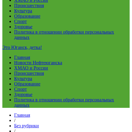
ХМАО и России
Происшествия
Культура
Образование
Спорт
Здоровье
Политика в отношении обработки персональных
данных
Это Юганск, детка!
Главная
Новости Нефтеюганска
ХМАО и России
Происшествия
Культура
Образование
Спорт
Здоровье
Политика в отношении обработки персональных
данных
Главная
/
Без рубрики
/