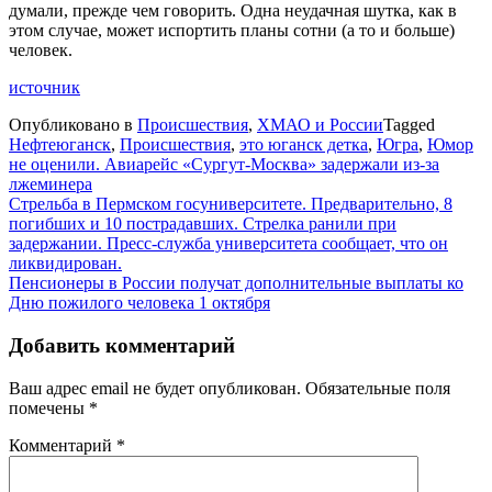
думали, прежде чем говорить. Одна неудачная шутка, как в
этом случае, может испортить планы сотни (а то и больше)
человек.
источник
Опубликовано в
Происшествия
,
ХМАО и России
Tagged
Нефтеюганск
,
Происшествия
,
это юганск детка
,
Югра
,
Юмор
не оценили. Авиарейс «Сургут-Москва» задержали из-за
лжеминера
Навигация
Стрельба в Пермском госуниверситете. Предварительно, 8
погибших и 10 пострадавших. Стрелка ранили при
по
задержании. Пресс-служба университета сообщает, что он
записям
ликвидирован.
Пенсионеры в России получат дополнительные выплаты ко
Дню пожилого человека 1 октября
Добавить комментарий
Ваш адрес email не будет опубликован.
Обязательные поля
помечены
*
Комментарий
*