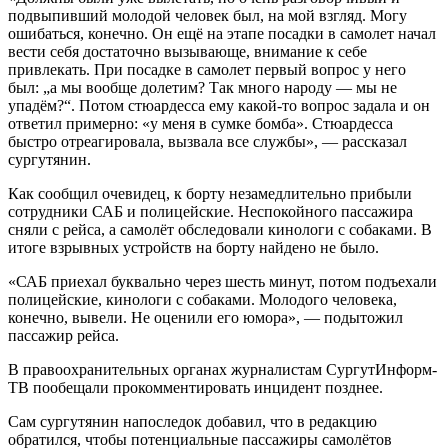
подвыпивший молодой человек был, на мой взгляд. Могу
ошибаться, конечно. Он ещё на этапе посадки в самолет начал
вести себя достаточно вызывающе, внимание к себе
привлекать. При посадке в самолет первый вопрос у него
был: „а мы вообще долетим? Так много народу — мы не
упадём?“. Потом стюардесса ему какой-то вопрос задала и он
ответил примерно: «у меня в сумке бомба». Стюардесса
быстро отреагировала, вызвала все службы», — рассказал
сургутянин.
Как сообщил очевидец, к борту незамедлительно прибыли
сотрудники САБ и полицейские. Неспокойного пассажира
сняли с рейса, а самолёт обследовали кинологи с собаками. В
итоге взрывных устройств на борту найдено не было.
«САБ приехал буквально через шесть минут, потом подъехали
полицейские, кинологи с собаками. Молодого человека,
конечно, вывели. Не оценили его юмора», — подытожил
пассажир рейса.
В правоохранительных органах журналистам СургутИнформ-
ТВ пообещали прокомментировать инцидент позднее.
Сам сургутянин напоследок добавил, что в редакцию
обратился, чтобы потенциальные пассажиры самолётов