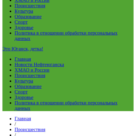
ХМАО и России
Происшествия
Культура
Образование
Спорт
Здоровье
Политика в отношении обработки персональных
данных
Это Юганск, детка!
Главная
Новости Нефтеюганска
ХМАО и России
Происшествия
Культура
Образование
Спорт
Здоровье
Политика в отношении обработки персональных
данных
Главная
/
Происшествия
/