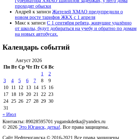
губернатора ХМАО Шипилов задержан, у него дома
проходят обыски
Андрей
к записи
Жителей ХМАО предупредили о
новом росте тарифов ЖКХ с 1 апреля
Макс
к записи
С 1 сентября ребята, живущие удалённо
от школы, будут добираться на учебу и обратно по домам
на новых автобусах.
Календарь событий
Август 2026
Пн
Вт
Ср
Чт
Пт
Сб
Вс
1
2
3
4
5
6
7
8
9
10
11
12
13
14
15
16
17
18
19
20
21
22
23
24
25
26
27
28
29
30
31
« Июл
Контакты: 89028595701 yuganskdetka@yandex.ru
© 2026
Это Юганск, детка!
. Все права защищены.
Сайт Нефтеюганска © 2016-2021 Все права защищены