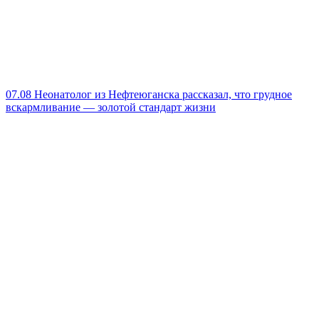
07.08
Неонатолог из Нефтеюганска рассказал, что грудное
вскармливание — золотой стандарт жизни