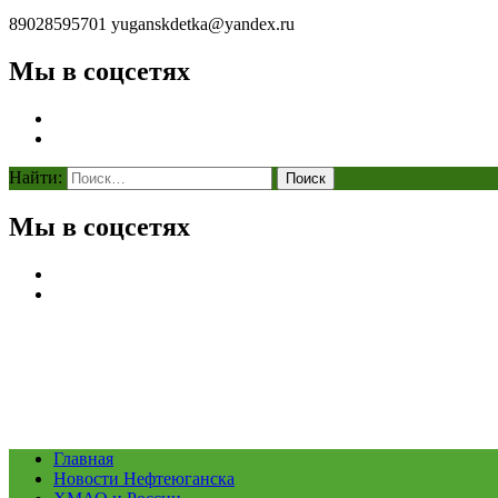
89028595701
yuganskdetka@yandex.ru
Мы в соцсетях
Найти:
Мы в соцсетях
Главная
Новости Нефтеюганска