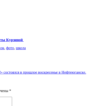
еты Курзиной
нок
,
фото
,
школа
» состоялся в прошлое воскресенье в Нефтеюганске.
ечены
*