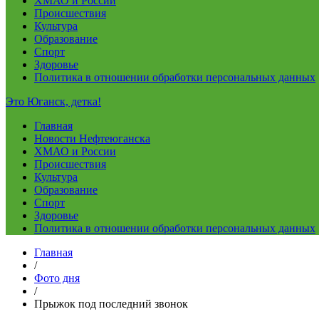
ХМАО и России
Происшествия
Культура
Образование
Спорт
Здоровье
Политика в отношении обработки персональных данных
Это Юганск, детка!
Главная
Новости Нефтеюганска
ХМАО и России
Происшествия
Культура
Образование
Спорт
Здоровье
Политика в отношении обработки персональных данных
Главная
/
Фото дня
/
Прыжок под последний звонок