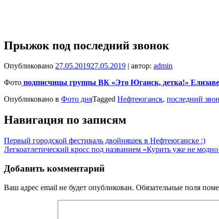
Прыжок под последний звонок
Опубликовано
27.05.2019
27.05.2019
| автор:
admin
Фото
подписчицы группы ВК «Это Юганск, детка!» Елизав
Опубликовано в
Фото дня
Tagged
Нефтеюганск
,
последний зво
Навигация по записям
Первый городской фестиваль двойняшек в Нефтеюганске :)
Легкоатлетический кросс под названием «Курить уже не модно!
Добавить комментарий
Ваш адрес email не будет опубликован.
Обязательные поля пом