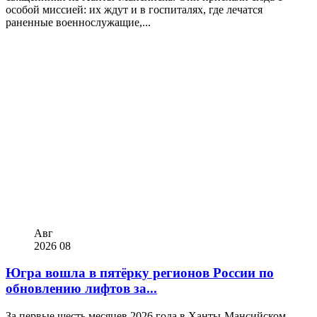
особой миссией: их ждут и в госпиталях, где лечатся
раненные военнослужащие,...
Авг
2026
08
Югра вошла в пятёрку регионов России по
обновлению лифтов за...
За первые шесть месяцев 2026 года в Ханты-Мансийском