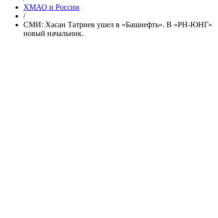
ХМАО и России
/
СМИ: Хасан Татриев ушел в «Башнефть». В «РН-ЮНГ»
новый начальник.