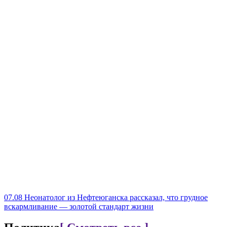
07.08
Неонатолог из Нефтеюганска рассказал, что грудное
вскармливание — золотой стандарт жизни