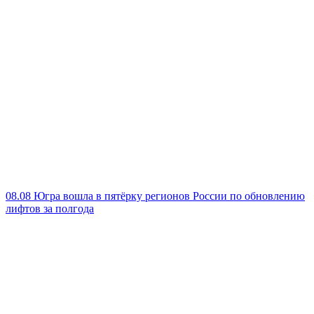
08.08
Югра вошла в пятёрку регионов России по обновлению
лифтов за полгода