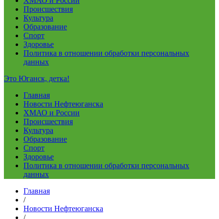
ХМАО и России
Происшествия
Культура
Образование
Спорт
Здоровье
Политика в отношении обработки персональных
данных
Это Юганск, детка!
Главная
Новости Нефтеюганска
ХМАО и России
Происшествия
Культура
Образование
Спорт
Здоровье
Политика в отношении обработки персональных
данных
Главная
/
Новости Нефтеюганска
/