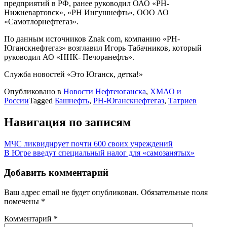
предприятий в РФ, ранее руководил ОАО «РН-
Нижневартовск», «РН Ингушнефть», ООО АО
«Самотлорнефтегаз».
По данным источников Znak com, компанию «РН-
Юганскнефтегаз» возглавил Игорь Табачников, который
руководил АО «ННК- Печоранефть».
Служба новостей «Это Юганск, детка!»
Опубликовано в
Новости Нефтеюганска
,
ХМАО и
России
Tagged
Башнефть
,
РН-Юганскнефтегаз
,
Татриев
Навигация по записям
МЧС ликвидирует почти 600 своих учреждений
В Югре введут специальный налог для «самозанятых»
Добавить комментарий
Ваш адрес email не будет опубликован.
Обязательные поля
помечены
*
Комментарий
*