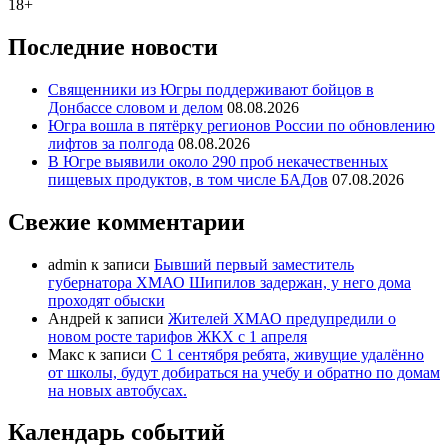
18+
Последние новости
Священники из Югры поддерживают бойцов в
Донбассе словом и делом
08.08.2026
Югра вошла в пятёрку регионов России по обновлению
лифтов за полгода
08.08.2026
В Югре выявили около 290 проб некачественных
пищевых продуктов, в том числе БАДов
07.08.2026
Свежие комментарии
admin
к записи
Бывший первый заместитель
губернатора ХМАО Шипилов задержан, у него дома
проходят обыски
Андрей
к записи
Жителей ХМАО предупредили о
новом росте тарифов ЖКХ с 1 апреля
Макс
к записи
С 1 сентября ребята, живущие удалённо
от школы, будут добираться на учебу и обратно по домам
на новых автобусах.
Календарь событий