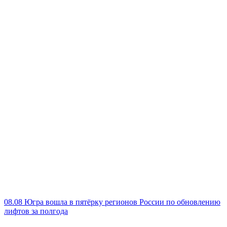
08.08
Югра вошла в пятёрку регионов России по обновлению
лифтов за полгода