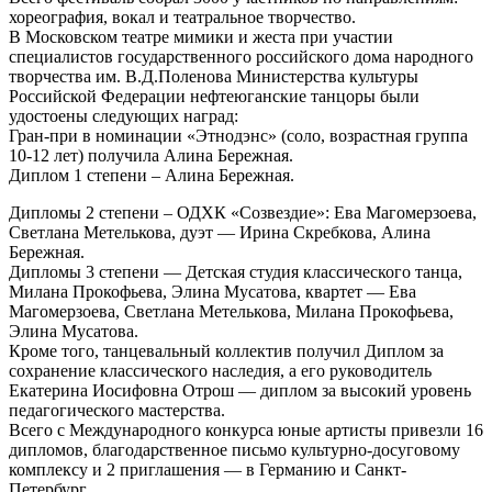
хореография, вокал и театральное творчество.
В Московском театре мимики и жеста при участии
специалистов государственного российского дома народного
творчества им. В.Д.Поленова Министерства культуры
Российской Федерации нефтеюганские танцоры были
удостоены следующих наград:
Гран-при в номинации «Этнодэнс» (соло, возрастная группа
10-12 лет) получила Алина Бережная.
Диплом 1 степени – Алина Бережная.
Дипломы 2 степени – ОДХК «Созвездие»: Ева Магомерзоева,
Светлана Метелькова, дуэт — Ирина Скребкова, Алина
Бережная.
Дипломы 3 степени — Детская студия классического танца,
Милана Прокофьева, Элина Мусатова, квартет — Ева
Магомерзоева, Светлана Метелькова, Милана Прокофьева,
Элина Мусатова.
Кроме того, танцевальный коллектив получил Диплом за
сохранение классического наследия, а его руководитель
Екатерина Иосифовна Отрош — диплом за высокий уровень
педагогического мастерства.
Всего с Международного конкурса юные артисты привезли 16
дипломов, благодарственное письмо культурно-досуговому
комплексу и 2 приглашения — в Германию и Санкт-
Петербург.