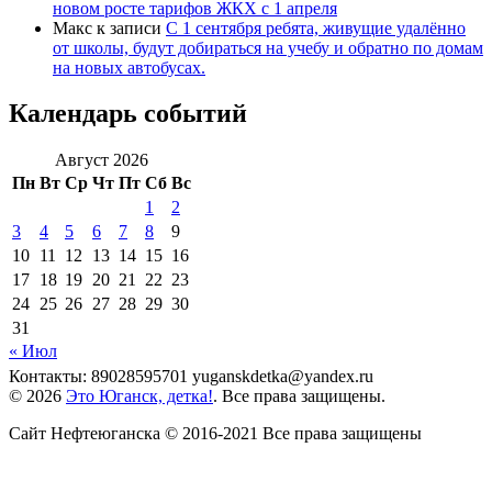
новом росте тарифов ЖКХ с 1 апреля
Макс
к записи
С 1 сентября ребята, живущие удалённо
от школы, будут добираться на учебу и обратно по домам
на новых автобусах.
Календарь событий
Август 2026
Пн
Вт
Ср
Чт
Пт
Сб
Вс
1
2
3
4
5
6
7
8
9
10
11
12
13
14
15
16
17
18
19
20
21
22
23
24
25
26
27
28
29
30
31
« Июл
Контакты: 89028595701 yuganskdetka@yandex.ru
© 2026
Это Юганск, детка!
. Все права защищены.
Сайт Нефтеюганска © 2016-2021 Все права защищены