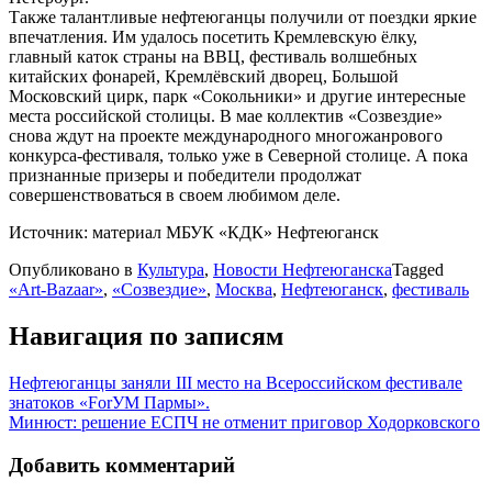
Также талантливые нефтеюганцы получили от поездки яркие
впечатления. Им удалось посетить Кремлевскую ёлку,
главный каток страны на ВВЦ, фестиваль волшебных
китайских фонарей, Кремлёвский дворец, Большой
Московский цирк, парк «Сокольники» и другие интересные
места российской столицы. В мае коллектив «Созвездие»
снова ждут на проекте международного многожанрового
конкурса-фестиваля, только уже в Северной столице. А пока
признанные призеры и победители продолжат
совершенствоваться в своем любимом деле.
Источник: материал МБУК «КДК» Нефтеюганск
Опубликовано в
Культура
,
Новости Нефтеюганска
Tagged
«Art-Bazaar»
,
«Созвездие»
,
Москва
,
Нефтеюганск
,
фестиваль
Навигация по записям
Нефтеюганцы заняли III место на Всероссийском фестивале
знатоков «ForУМ Пармы».
Минюст: решение ЕСПЧ не отменит приговор Ходорковского
Добавить комментарий