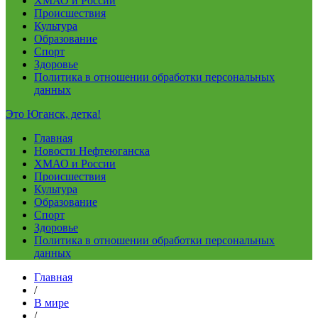
ХМАО и России
Происшествия
Культура
Образование
Спорт
Здоровье
Политика в отношении обработки персональных
данных
Это Юганск, детка!
Главная
Новости Нефтеюганска
ХМАО и России
Происшествия
Культура
Образование
Спорт
Здоровье
Политика в отношении обработки персональных
данных
Главная
/
В мире
/