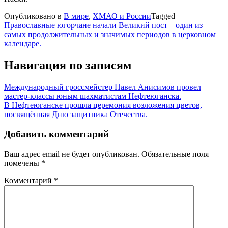
Опубликовано в
В мире
,
ХМАО и России
Tagged
Православные югорчане начали Великий пост – один из
самых продолжительных и значимых периодов в церковном
календаре.
Навигация по записям
Международный гроссмейстер Павел Анисимов провел
мастер-классы юным шахматистам Нефтеюганска.
В Нефтеюганске прошла церемония возложения цветов,
посвящённая Дню защитника Отечества.
Добавить комментарий
Ваш адрес email не будет опубликован.
Обязательные поля
помечены
*
Комментарий
*