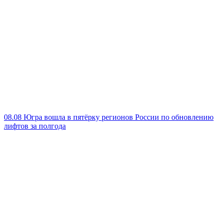
08.08
Югра вошла в пятёрку регионов России по обновлению
лифтов за полгода