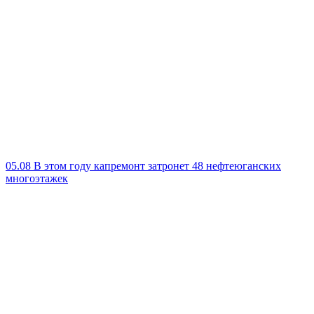
05.08
В этом году капремонт затронет 48 нефтеюганских
многоэтажек