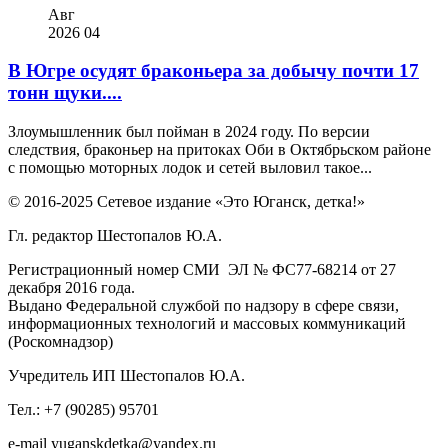
Авг
2026
04
В Югре осудят браконьера за добычу почти 17
тонн щуки....
Злоумышленник был пойман в 2024 году. По версии
следствия, браконьер на притоках Оби в Октябрьском районе
с помощью моторных лодок и сетей выловил такое...
© 2016-2025 Сетевое издание «Это Юганск, детка!»
Гл. редактор Шестопалов Ю.А.
Регистрационный номер СМИ ЭЛ № ФС77-68214 от 27
декабря 2016 года.
Выдано Федеральной службой по надзору в сфере связи,
информационных технологий и массовых коммуникаций
(Роскомнадзор)
Учредитель ИП Шестопалов Ю.А.
Тел.: +7 (90285) 95701
e-mail
y
uganskdetka@yandex.ru