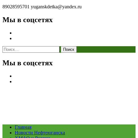
89028595701
yuganskdetka@yandex.ru
Мы в соцсетях
Найти:
Мы в соцсетях
Главная
Новости Нефтеюганска