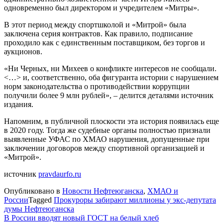
одновременно был директором и учредителем «Митры».
В этот период между спортшколой и «Митрой» была
заключена серия контрактов. Как правило, подписание
проходило как с единственным поставщиком, без торгов и
аукционов.
«Ни Черных, ни Михеев о конфликте интересов не сообщали.
<…> и, соответственно, оба фигуранта истории с нарушением
норм законодательства о противодействии коррупции
получили более 9 млн рублей», – делится деталями источник
издания.
Напомним, в публичной плоскости эта история появилась еще
в 2020 году. Тогда же судебные органы полностью признали
выявленные УФАС по ХМАО нарушения, допущенные при
заключении договоров между спортивной организацией и
«Митрой».
источник
pravdaurfo.ru
Опубликовано в
Новости Нефтеюганска
,
ХМАО и
России
Tagged
Прокуроры забирают миллионы у экс-депутата
думы Нефтеюганска
Навигация
В России вводят новый ГОСТ на белый хлеб